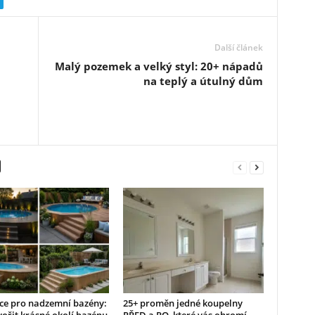
Další článek
Malý pozemek a velký styl: 20+ nápadů
na teplý a útulný dům
ace pro nadzemní bazény:
25+ proměn jedné koupelny