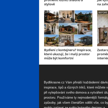
proměnit ložnici snadno a
Jak vyt
stylově
na zah
Bydlení z kontejneru? Inspirace,
Zastar
které ukazují, že i malý prostor
proměn
může být komfortní
interié
Bydlikrasne.cz Vám přináší každodenní dávk
inspirace, tipů a různých triků, které můžete 
při vylepšování svého domova a vytváření út
prostoru. Používáme ty nejmodernější formát
způsoby, jak všem čtenářům sdělit vše, co by
mohlo zajímat ze světa bytového designu a