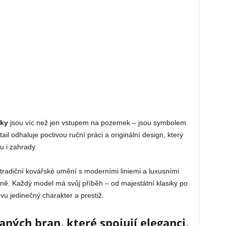
nky
jsou víc než jen vstupem na pozemek – jsou symbolem
ail odhaluje poctivou ruční práci a originální design, který
 i zahrady.
 tradiční kovářské umění s moderními liniemi a luxusními
tně. Každý model má svůj příběh – od majestátní klasiky po
u jedinečný charakter a prestiž.
ných bran, které spojují eleganci,