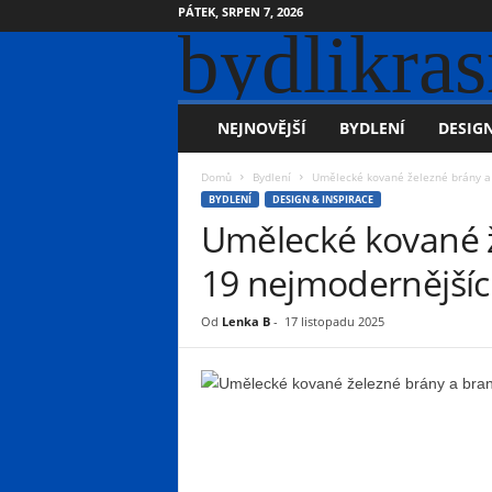
PÁTEK, SRPEN 7, 2026
bydlikras
NEJNOVĚJŠÍ
BYDLENÍ
DESIGN
Domů
Bydlení
Umělecké kované železné brány a 
BYDLENÍ
DESIGN & INSPIRACE
Umělecké kované ž
19 nejmodernějšíc
Od
Lenka B
-
17 listopadu 2025