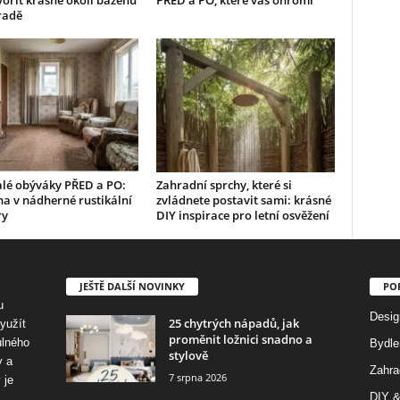
vořit krásné okolí bazénu
PŘED a PO, které vás ohromí
radě
alé obýváky PŘED a PO:
Zahradní sprchy, které si
a v nádherné rustikální
zvládnete postavit sami: krásné
ry
DIY inspirace pro letní osvěžení
JEŠTĚ DALŠÍ NOVINKY
PO
u
Desig
25 chytrých nápadů, jak
využít
proměnit ložnici snadno a
ulného
Bydle
stylově
y a
Zahra
7 srpna 2026
 je
DIY &