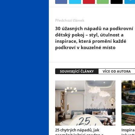
Předchozí článek
30 úžasných nápadů na podkrovní
dětský pokoj – styl, útulnost a
inspirace, která promění každé
podkroví v kouzelné místo
SOUVISEJÍCÍ ČLÁNKY
VÍCE OD AUTORA
25 chytrých nápadů, jak
Inspir