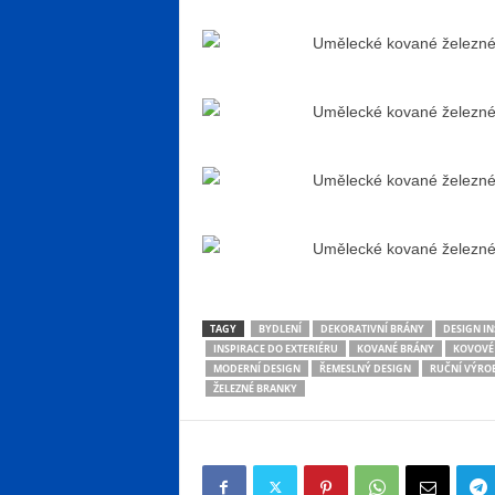
TAGY
BYDLENÍ
DEKORATIVNÍ BRÁNY
DESIGN IN
INSPIRACE DO EXTERIÉRU
KOVANÉ BRÁNY
KOVOVÉ
MODERNÍ DESIGN
ŘEMESLNÝ DESIGN
RUČNÍ VÝRO
ŽELEZNÉ BRANKY