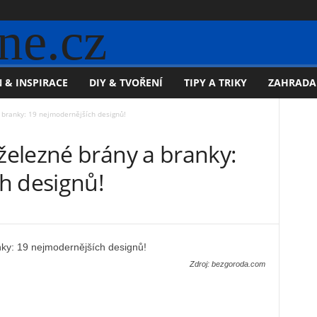
ne.cz
 & INSPIRACE
DIY & TVOŘENÍ
TIPY A TRIKY
ZAHRADA
branky: 19 nejmodernějších designů!
elezné brány a branky:
h designů!
Zdroj: bezgoroda.com