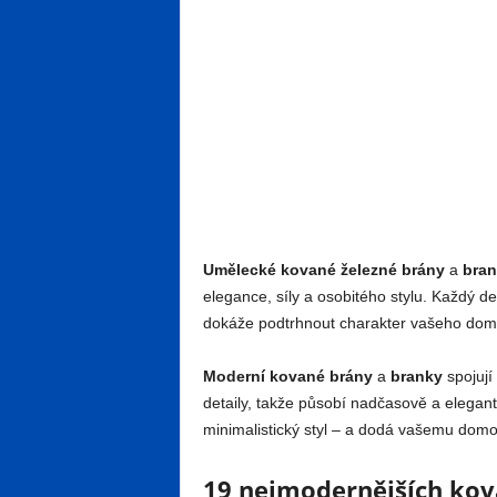
Umělecké kované železné brány
a
bra
elegance, síly a osobitého stylu. Každý det
dokáže podtrhnout charakter vašeho domu
Moderní kované brány
a
branky
spojují
detaily, takže působí nadčasově a elegan
minimalistický styl – a dodá vašemu domov
19 nejmodernějších kova