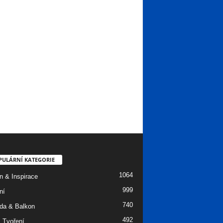
PULÁRNÍ KATEGORIE
1064
n & Inspirace
999
ní
740
da & Balkon
492
 Tvoření