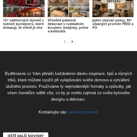
15+ nádherných domků z
Dřevěné paletové
Jeden obývací pokoj: 30+
lodních kontejnerů, které
dekorace s rustikálním
úžasných proměn PŘED a
dokazují, že méně je více
kouzlem: bedýnky, police
PO
a květináče
Bydlikrasne.cz Vám přináší každodenní dávku inspirace, tipů a různých
triků, které můžete využít při vylepšování svého domova a vytváření
útulného prostoru. Používáme ty nejmodernější formáty a způsoby, jak
všem čtenářům sdělit vše, co by je mohlo zajímat ze světa bytového
designu a dekorací.
Kontaktujte nás:
[email protected]
JEŠTĚ DALŠÍ NOVINKY