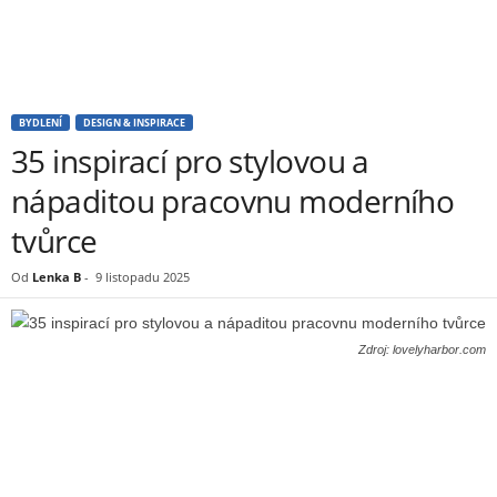
BYDLENÍ
DESIGN & INSPIRACE
35 inspirací pro stylovou a
nápaditou pracovnu moderního
tvůrce
Od
Lenka B
-
9 listopadu 2025
Zdroj: lovelyharbor.com