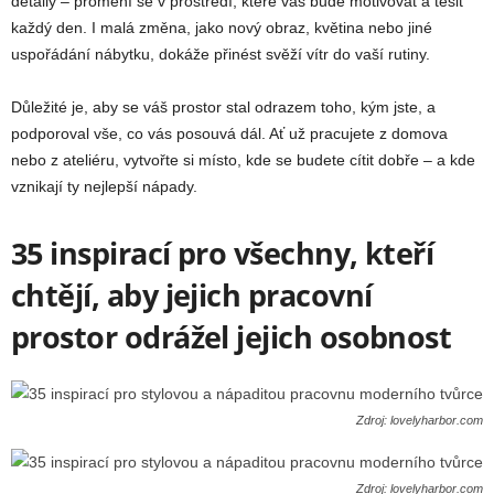
detaily – promění se v prostředí, které vás bude motivovat a těšit
každý den. I malá změna, jako nový obraz, květina nebo jiné
uspořádání nábytku, dokáže přinést svěží vítr do vaší rutiny.
Důležité je, aby se váš prostor stal odrazem toho, kým jste, a
podporoval vše, co vás posouvá dál. Ať už pracujete z domova
nebo z ateliéru, vytvořte si místo, kde se budete cítit dobře – a kde
vznikají ty nejlepší nápady.
35 inspirací pro všechny, kteří
chtějí, aby jejich pracovní
prostor odrážel jejich osobnost
Zdroj: lovelyharbor.com
Zdroj: lovelyharbor.com