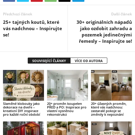
Předchozí článek
Další článek
25+ tajných koutů, které
30+ originálních nápadů
vás nadchnou – Inspirujte
jako ozdobit zahradu a
se!
pozemek jedinečnými
řemesly – Inspirujte se!
SOUVISEJÍCÍ ČLÁNKY
VÍCE OD AUTORA
Slaměné klobouky jako
20+ proměn koupelen
20+ úžasných proměn,
dekorace na dveře –
PŘED a PO: Inspirace pro
které vás nadchnou:
kreativní DIY inspirace
vlastní vysněnou
zastaralé pokoje se
pro každé roční období
rekonstrukci
změnily k nepoznání