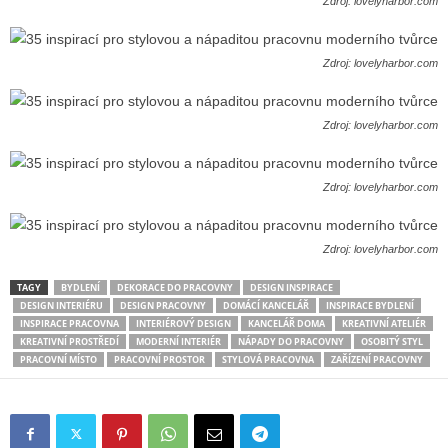
Zdroj: lovelyharbor.com
Zdroj: lovelyharbor.com
Zdroj: lovelyharbor.com
Zdroj: lovelyharbor.com
Zdroj: lovelyharbor.com
TAGY
BYDLENÍ
DEKORACE DO PRACOVNY
DESIGN INSPIRACE
DESIGN INTERIÉRU
DESIGN PRACOVNY
DOMÁCÍ KANCELÁŘ
INSPIRACE BYDLENÍ
INSPIRACE PRACOVNA
INTERIÉROVÝ DESIGN
KANCELÁŘ DOMA
KREATIVNÍ ATELIÉR
KREATIVNÍ PROSTŘEDÍ
MODERNÍ INTERIÉR
NÁPADY DO PRACOVNY
OSOBITÝ STYL
PRACOVNÍ MÍSTO
PRACOVNÍ PROSTOR
STYLOVÁ PRACOVNA
ZAŘÍZENÍ PRACOVNY