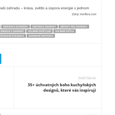
Zdroj: morflora.com
INSPIRACE EXTERIÉRU
INSPIRACE ZAHRADY
NÁPADY PRO ZAHRADU
 ENERGIE V ZAHRADĚ
SOLÁRNÍ OSVĚTLENÍ
SOLÁRNÍ SVĚTLA
ZÁHRADNÍ DEKORACE
ZAHRADNÍ INSPIRACE
Další článek
35+ úchvatných boho kuchyňských
designů, které vás inspirují