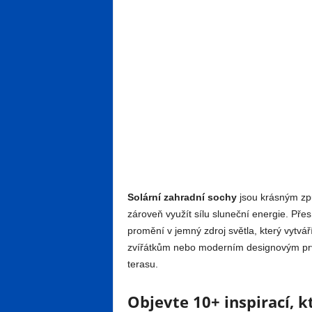
Solární zahradní sochy
jsou krásným zp
zároveň využít sílu sluneční energie. Pře
promění v jemný zdroj světla, který vytvá
zvířátkům nebo moderním designovým prvk
terasu.
Objevte 10+ inspirací, k