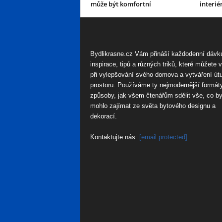
může být komfortní
interié
Bydlikrasne.cz Vám přináší každodenní dávk
inspirace, tipů a různých triků, které můžete 
při vylepšování svého domova a vytváření út
prostoru. Používáme ty nejmodernější formát
způsoby, jak všem čtenářům sdělit vše, co by
mohlo zajímat ze světa bytového designu a
dekorací.
Kontaktujte nás:
[email protected]