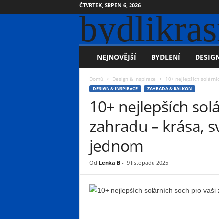
ČTVRTEK, SRPEN 6, 2026
bydlikras
NEJNOVĚJŠÍ
BYDLENÍ
DESIGN
Domů
Design & Inspirace
10+ nejlepších solárníc
DESIGN & INSPIRACE
ZAHRADA & BALKON
10+ nejlepších sol
zahradu – krása, s
jednom
Od
Lenka B
-
9 listopadu 2025