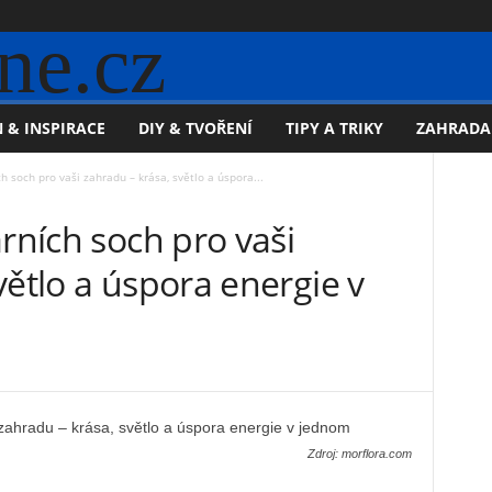
ne.cz
 & INSPIRACE
DIY & TVOŘENÍ
TIPY A TRIKY
ZAHRADA
h soch pro vaši zahradu – krása, světlo a úspora...
árních soch pro vaši
větlo a úspora energie v
Zdroj: morflora.com