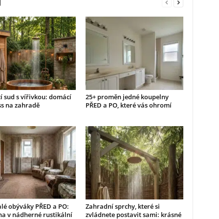
 sud s vířivkou: domácí
25+ proměn jedné koupelny
ss na zahradě
PŘED a PO, které vás ohromí
alé obýváky PŘED a PO:
Zahradní sprchy, které si
a v nádherné rustikální
zvládnete postavit sami: krásné