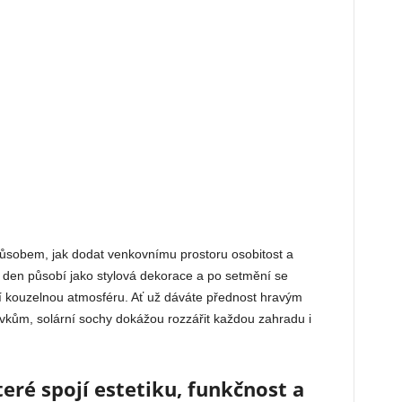
ůsobem, jak dodat venkovnímu prostoru osobitost a
s den působí jako stylová dekorace a po setmění se
ří kouzelnou atmosféru. Ať už dáváte přednost hravým
ům, solární sochy dokážou rozzářit každou zahradu i
teré spojí estetiku, funkčnost a