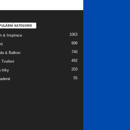
PULÁRNÍ KATEGORIE
1063
n & Inspirace
998
ní
740
da & Balkon
492
 Tvoření
203
 triky
55
adené