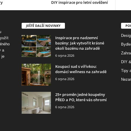
ry
DIY inspirace pro letní osvěžení
JEŠTĚ DALŠÍ NOVINKY
PO
u
Desig
Inspirace pro nadzemní
využít
bazény: Jak vytvořit krásné
ulného
Bydle
okolí bazénu na zahradě
y a
Zahra
6 srpna 2026
 je
DIY &
Koupací sud s vířivkou:
Tipy a
domácí wellness na zahradě
6 srpna 2026
Nezar
25+ proměn jedné koupelny
PŘED a PO, které vás ohromí
6 srpna 2026