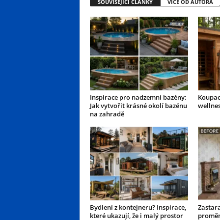
SOUVISEJÍCÍ ČLÁNKY
VÍCE OD AUTORA
Inspirace pro nadzemní bazény:
Koupací
Jak vytvořit krásné okolí bazénu
wellne
na zahradě
Bydlení z kontejneru? Inspirace,
Zastar
které ukazují, že i malý prostor
proměn