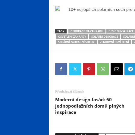
TAGY
DEKORACE NA ZAHRADU
DESIGN INSPIRACE
OSVĚTLENÍ ZAHRADY
SOLÁRNÍ DEKORACE
SOLÁRNÍ
SOLÁRNÍ ZAHRADNÍ SOCHY
VENKOVNÍ OSVĚTLENÍ
Předchozí článek
Moderní design fasád: 60
jednopodlažních domů plných
inspirace