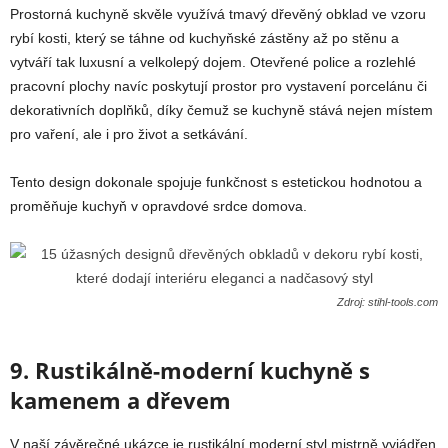
Prostorná kuchyně skvěle využívá tmavý dřevěný obklad ve vzoru
rybí kosti, který se táhne od kuchyňské zástěny až po stěnu a
vytváří tak luxusní a velkolepý dojem. Otevřené police a rozlehlé
pracovní plochy navíc poskytují prostor pro vystavení porcelánu či
dekorativních doplňků, díky čemuž se kuchyně stává nejen místem
pro vaření, ale i pro život a setkávání.
Tento design dokonale spojuje funkčnost s estetickou hodnotou a
proměňuje kuchyň v opravdové srdce domova.
Zdroj: stihl-tools.com
9. Rustikálně-moderní kuchyně s
kamenem a dřevem
V naší závěrečné ukázce je rustikální moderní styl mistrně vyjádřen