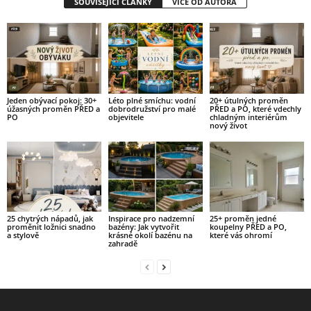
SOUVISEJÍCÍ ČLÁNKY
VÍCE OD AUTORA
Jeden obývací pokoj: 30+
Léto plné smíchu: vodní
20+ útulných proměn
úžasných proměn PŘED a
dobrodružství pro malé
PŘED a PO, které vdechly
PO
objevitele
chladným interiérům
nový život
25 chytrých nápadů, jak
Inspirace pro nadzemní
25+ proměn jedné
proměnit ložnici snadno
bazény: Jak vytvořit
koupelny PŘED a PO,
a stylově
krásné okolí bazénu na
které vás ohromí
zahradě