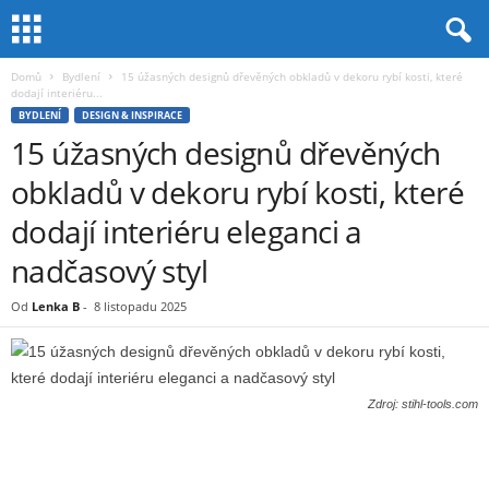
Domů
Bydlení
15 úžasných designů dřevěných obkladů v dekoru rybí kosti, které
dodají interiéru...
BYDLENÍ
DESIGN & INSPIRACE
15 úžasných designů dřevěných
obkladů v dekoru rybí kosti, které
dodají interiéru eleganci a
nadčasový styl
Od
Lenka B
-
8 listopadu 2025
Zdroj: stihl-tools.com