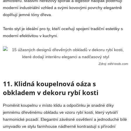
atmosféru. Masivní nerezový sporák a digestoř naopak podtrhují
moderní industriální vzhled a svými kovovými povrchy elegantně
doplňují jemné tóny dřeva.
Tento styl je ideální pro ty, kteří oceňují spojení tradiční estetiky s
moderní efektivitou v kuchyni.
Zdroj: stihl-tools.com
11. Klidná koupelnová oáza s
obkladem v dekoru rybí kosti
Proměnit koupelnu v místo klidu a odpočinku je snadné díky
jemnému dřevěnému obkladu ve vzoru rybí kosti, který vytváří
harmonické pozadí. Elegantní závěsné osvětlení a jednoduché bílé
umyvadlo ve stylu farmhouse nádherně kontrastují s přírodní