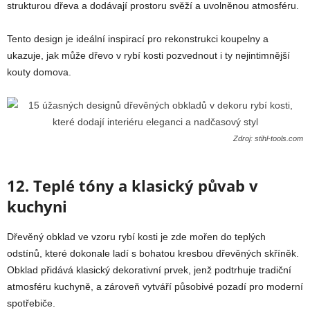
strukturou dřeva a dodávají prostoru svěží a uvolněnou atmosféru.
Tento design je ideální inspirací pro rekonstrukci koupelny a
ukazuje, jak může dřevo v rybí kosti pozvednout i ty nejintimnější
kouty domova.
Zdroj: stihl-tools.com
12. Teplé tóny a klasický půvab v
kuchyni
Dřevěný obklad ve vzoru rybí kosti je zde mořen do teplých
odstínů, které dokonale ladí s bohatou kresbou dřevěných skříněk.
Obklad přidává klasický dekorativní prvek, jenž podtrhuje tradiční
atmosféru kuchyně, a zároveň vytváří působivé pozadí pro moderní
spotřebiče.