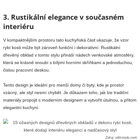
3. Rustikální elegance v současném
interiéru
V kompaktnějším prostoru tato kuchyňská část ukazuje, že vzor
rybí kosti může být zároveň funkční i dekorativní. Rustikální
dřevěný obklad v tomto stylu přináší nádech venkovské atmosféry,
která se krásně snoubí s bílými horními skříňkami a jednoduchou,
čistou pracovní deskou.
Tento design je ideální pro menší domy či byty, kde je prostor
vzácný, ale styl nesmí chybět. Je důkazem toho, jak lze tradiční
materiály propojit s moderním designem a vytvořit útulnou, a přitom
elegantní kuchyni.
Zdroj: stihl-tools.com