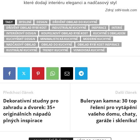
Zdroj: stihl-tools.com
TAGY
BYDLENÍ
DESIGN
DŘEVĚNÝ OBKLAD DO KUCHYNĚ
DŘEVĚNÝ OBKLAD RYBÍ KOST
INDUSTRIÁLNÍ KUCHYNĚ
INSPIRACE
INTERIÉ
INTERIÉROVÝ DESIGN
KOUPELNOVÝ OBKLAD RYBÍ KOST
KUCHYNĚ S OBKLADEM
KUCHYŇSKÝ DESIGN
MINIMALISTICKÁ KUCHYNĚ
MODERNÍ KUCHYNĚ
NADČASOVÝ OBKLAD
OBKLAD DO KUCHYNĚ
OBKLAD RYBÍ KOST INSPIRACE
RUSTIKÁLNÍ KUCHYNĚ
TRENDY KUCHYNĚ
VENKOVSKÁ KUCHYNĚ
Předchozí článek
Další článek
Dekorativní studny pro
Buleryan kamna: 30 top
zahradu a dvorek: 35+
řešení pro vytápění
originálních nápadů
vašeho domu, chaty,
plných inspirace
garáže i skleníku!