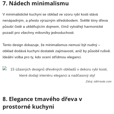
7. Nádech minimalismu
V minimalistické kuchyni se obklad ve vzoru rybí kosti stává
nenápadným, a přesto výrazným středobodem. Světlé tóny dřeva
působí čistě a uklidňujícím dojmem, čímž vytvářejí harmonické
pozadí pro všechny milovníky jednoduchosti.
Tento design dokazuje, že minimalismus nemusí být nudný –
obklad dodává kuchyni dostatek zajímavosti, aniž by působil rušivě.
Ideální volba pro ty, kdo ocení střídmou eleganci.
Zdroj: stihl-tools.com
8. Elegance tmavého dřeva v
prostorné kuchyni