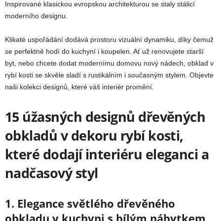
Inspirované klasickou evropskou architekturou se staly stálicí
moderního designu.
Klikaté uspořádání dodává prostoru vizuální dynamiku, díky čemuž
se perfektně hodí do kuchyní i koupelen. Ať už renovujete starší
byt, nebo chcete dodat modernímu domovu nový nádech, obklad v
rybí kosti se skvěle sladí s rustikálním i současným stylem. Objevte
naši kolekci designů, které váš interiér promění.
15 úžasných designů dřevěných
obkladů v dekoru rybí kosti,
které dodají interiéru eleganci a
nadčasový styl
1. Elegance světlého dřevěného
obkladu v kuchyni s bílým nábytkem