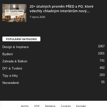
20+ útulných proměn PŘED a PO, které
vdechly chladným interiérům nový...
7 srpna 2026
POPULÁRNÍ KATEGORIE
1067
Design & Inspirace
1001
Bydlení
741
Zahrada & Balkon
492
DIY & Tvoření
203
Tipy a triky
55
Nezaradené
Archiv
VOP
Redakce
Cookies
Kontakt