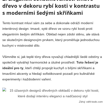
dřevo v dekoru rybí kosti v kontrastu
s moderními šedými skříňkami
Tento kontrast mluví sám za sebe a dokonale odráží moderní
interiérový design: tmavé, syté dřevo ve vzoru rybí kosti proti
elegantním šedým skříňkám. Obklad nejen zdobí stěnu, ale stává
se skutečným designovým prvkem, který proměňuje jednoduchou
kuchyni v mistrovské dílo.
Všimněte si, jak teplé tóny dřeva vyvažují chladnější šedé odstíny a
společně vytvářejí harmonické a útulné prostředí.
Toto řešení je
ideální pro ty
, kteří chtějí propojit kuchyň s bílými skříňkami a
tmavšími akcenty a hledají sofistikované pozadí pro kulinářské
experimenty i každodenní vaření.
Zdroj: stihl-tools.com