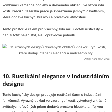
kombinací kamenné podlahy a dřevěného obkladu ve vzoru rybí
kosti. Precizní tesařská práce je zvýrazněna jemným osvětlením,
které dodává kuchyni hřejivou a přívětivou atmosféru.
Tento prostor je rájem pro všechny, kdo milují dotek rustikality –
nabízí totiž nejen styl, ale i opravdové pohodlí.
Zdroj: stihl-tools.com
10. Rustikální elegance v industriálním
designu
Tento kuchyňský design propojuje rustikální šarm s industriální
funkčností. Výrazný obklad ve vzoru rybí kosti, vytvořený z krásně
zvětralých dřevěných prken dodává prostoru hloubku a hřejivou