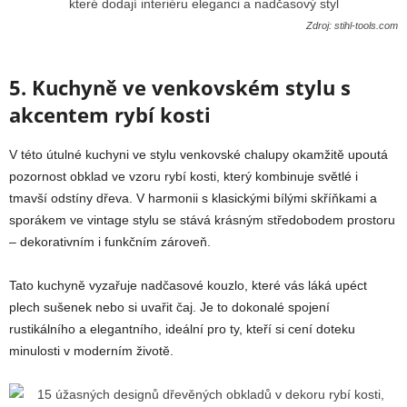
Zdroj: stihl-tools.com
5. Kuchyně ve venkovském stylu s
akcentem rybí kosti
V této útulné kuchyni ve stylu venkovské chalupy okamžitě upoutá
pozornost obklad ve vzoru rybí kosti, který kombinuje světlé i
tmavší odstíny dřeva. V harmonii s klasickými bílými skříňkami a
sporákem ve vintage stylu se stává krásným středobodem prostoru
– dekorativním i funkčním zároveň.
Tato kuchyně vyzařuje nadčasové kouzlo, které vás láká upéct
plech sušenek nebo si uvařit čaj. Je to dokonalé spojení
rustikálního a elegantního, ideální pro ty, kteří si cení doteku
minulosti v moderním životě.