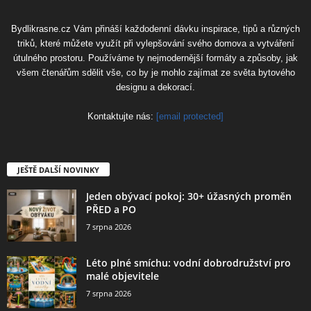
Bydlikrasne.cz Vám přináší každodenní dávku inspirace, tipů a různých
triků, které můžete využít při vylepšování svého domova a vytváření
útulného prostoru. Používáme ty nejmodernější formáty a způsoby, jak
všem čtenářům sdělit vše, co by je mohlo zajímat ze světa bytového
designu a dekorací.
Kontaktujte nás:
[email protected]
JEŠTĚ DALŠÍ NOVINKY
Jeden obývací pokoj: 30+ úžasných proměn
PŘED a PO
7 srpna 2026
Léto plné smíchu: vodní dobrodružství pro
malé objevitele
7 srpna 2026