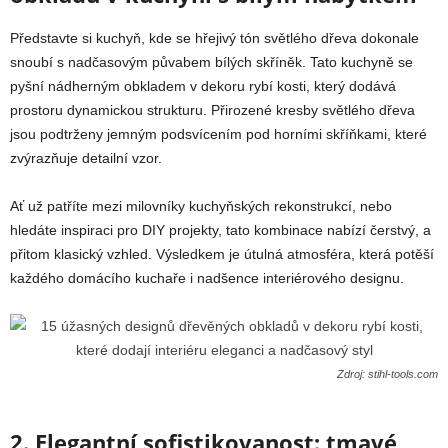
Představte si kuchyň, kde se hřejivý tón světlého dřeva dokonale
snoubí s nadčasovým půvabem bílých skříněk. Tato kuchyně se
pyšní nádherným obkladem v dekoru rybí kosti, který dodává
prostoru dynamickou strukturu. Přirozené kresby světlého dřeva
jsou podtrženy jemným podsvícením pod horními skříňkami, které
zvýrazňuje detailní vzor.
Ať už patříte mezi milovníky kuchyňských rekonstrukcí, nebo
hledáte inspiraci pro DIY projekty, tato kombinace nabízí čerstvý, a
přitom klasický vzhled. Výsledkem je útulná atmosféra, která potěší
každého domácího kuchaře i nadšence interiérového designu.
Zdroj: stihl-tools.com
2. Elegantní sofistikovanost: tmavé