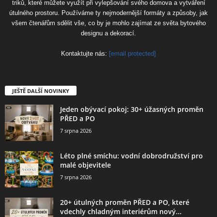
triků, které můžete využít při vylepšování svého domova a vytváření
útulného prostoru. Používáme ty nejmodernější formáty a způsoby, jak
všem čtenářům sdělit vše, co by je mohlo zajímat ze světa bytového
designu a dekorací.
Kontaktujte nás:
[email protected]
JEŠTĚ DALŠÍ NOVINKY
Jeden obývací pokoj: 30+ úžasných proměn
PŘED a PO
7 srpna 2026
Léto plné smíchu: vodní dobrodružství pro
malé objevitele
7 srpna 2026
20+ útulných proměn PŘED a PO, které
vdechly chladným interiérům nový...