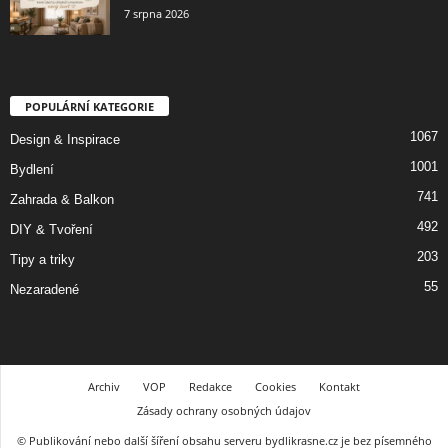
7 srpna 2026
POPULÁRNÍ KATEGORIE
1067
Design & Inspirace
1001
Bydlení
741
Zahrada & Balkon
492
DIY & Tvoření
203
Tipy a triky
55
Nezaradené
Archiv
VOP
Redakce
Cookies
Kontakt
Zásady ochrany osobných údajov
© Publikování nebo další šíření obsahu serveru bydlikrasne.cz je bez písemného