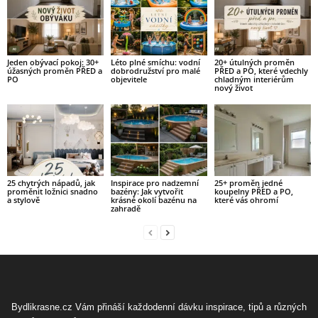
Jeden obývací pokoj: 30+
Léto plné smíchu: vodní
20+ útulných proměn
úžasných proměn PŘED a
dobrodružství pro malé
PŘED a PO, které vdechly
PO
objevitele
chladným interiérům
nový život
25 chytrých nápadů, jak
Inspirace pro nadzemní
25+ proměn jedné
proměnit ložnici snadno
bazény: Jak vytvořit
koupelny PŘED a PO,
a stylově
krásné okolí bazénu na
které vás ohromí
zahradě
Bydlikrasne.cz Vám přináší každodenní dávku inspirace, tipů a různých