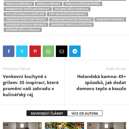
PERGOLA INSPIRACE
PERGOLA NÁPADY
PERGOLA SVĚTELNÉ ŘETĚZY
ROMANTICKÉ OSVĚTLENÍ PERGOLY
SOLÁRNÍ SVĚTLA PERGOLA
STYLOVÉ PERGOLA OSVĚTLENÍ
TIPY NA OSVĚTLENÍ PERGOLY
VENKOVNÍ OSVĚTLENÍ PERGOLY
VENKOVNÍ PROSTOR INSPIRACE
ZAHRADNÍ INSPIRACE
ZAHRADNÍ PERGOLA INSPIRACE
ZAHRADNÍ PERGOLA OSVĚTLENÍ
ZÁVĚSNÁ SVĚTLA PERGOLA
Předchozí článek
Další článek
Venkovní kuchyně s
Holandská kamna: 45+
grilem: 35 inspirací, které
způsobů, jak dodat
promění vaši zahradu v
domovu teplo a kouzlo
kulinářský ráj
SOUVISEJÍCÍ ČLÁNKY
VÍCE OD AUTORA