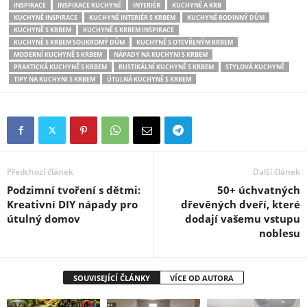
INSPIRACE
INSPIRACE KUCHYNĚ
INTERIÉR
KUCHYNĚ A KRB
KUCHYNĚ INSPIRACE
KUCHYNĚ INTERIÉR S KRBEM
KUCHYNĚ RODINNÝ DŮM
KUCHYNĚ S KRBEM
KUCHYNĚ S KRBEM INSPIRACE
KUCHYNĚ S KRBEM SOUKROMÝ DŮM
KUCHYNĚ S OTEVŘENÝM KRBEM
MODERNÍ KUCHYNĚ S KRBEM
NÁPADY NA KUCHYNI S KRBEM
PRAKTICKÁ KUCHYNĚ S KRBEM
RUSTIKÁLNÍ KUCHYNĚ S KRBEM
STYLOVÁ KUCHYNĚ
TIPY NA KUCHYNI S KRBEM
ÚTULNÁ KUCHYNĚ S KRBEM
Předchozí článek
Další článek
Podzimní tvoření s dětmi:
50+ úchvatných
Kreativní DIY nápady pro
dřevěných dveří, které
útulný domov
dodají vašemu vstupu
noblesu
SOUVISEJÍCÍ ČLÁNKY
VÍCE OD AUTORA