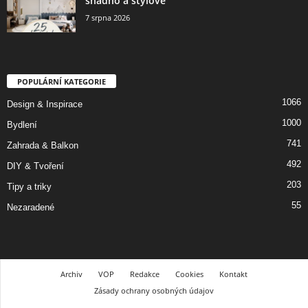
snadno a stylově
7 srpna 2026
POPULÁRNÍ KATEGORIE
1066
Design & Inspirace
1000
Bydlení
741
Zahrada & Balkon
492
DIY & Tvoření
203
Tipy a triky
55
Nezaradené
Archiv
VOP
Redakce
Cookies
Kontakt
Zásady ochrany osobných údajov