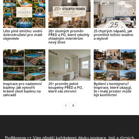
Léto plné smíchu: vodní
20+ útulných proměn
25 chytrých nápadů, jak
dobrodružství pro malé
PŘED a PO, které vdechly
proměnit ložnici snadno
objevitele
chladným interiérům
a stylově
nový život
Inspirace pro nadzemní
25+ proměn jedné
Bydlení z kontejneru?
bazény: Jak vytvořit
koupelny PŘED a PO,
Inspirace, které ukazují,
krásné okolí bazénu na
které vás ohromí
že i malý prostor může
zahradě
být komfortní
Bydlikrasne.cz Vám přináší každodenní dávku inspirace, tipů a různých