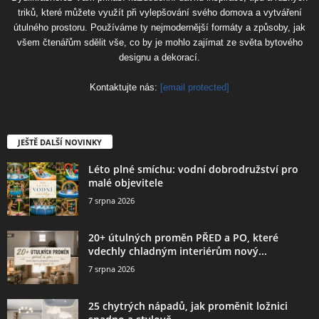
triků, které můžete využít při vylepšování svého domova a vytváření
útulného prostoru. Používáme ty nejmodernější formáty a způsoby, jak
všem čtenářům sdělit vše, co by je mohlo zajímat ze světa bytového
designu a dekorací.
Kontaktujte nás:
[email protected]
JEŠTĚ DALŠÍ NOVINKY
Léto plné smíchu: vodní dobrodružství pro
malé objevitele
7 srpna 2026
20+ útulných proměn PŘED a PO, které
vdechly chladným interiérům nový...
7 srpna 2026
25 chytrých nápadů, jak proměnit ložnici