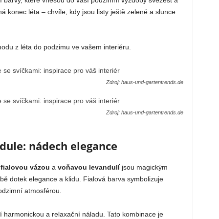
í barvy, které vnesou do vaší podzimní výzdoby svěžest a
konec léta – chvíle, kdy jsou listy ještě zelené a slunce
hodu z léta do podzimu ve vašem interiéru.
Zdroj: haus-und-gartentrends.de
Zdroj: haus-und-gartentrends.de
ndule: nádech elegance
 fialovou vázou
a
voňavou levandulí
jsou magickým
ě dotek elegance a klidu. Fialová barva symbolizuje
 podzimní atmosférou.
ří harmonickou a relaxační náladu. Tato kombinace je