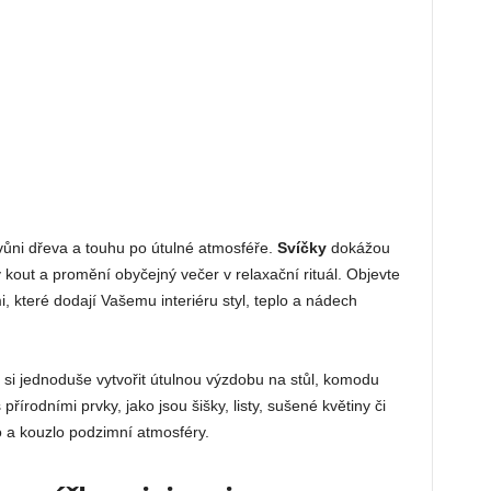
vůni dřeva a touhu po útulné atmosféře.
Svíčky
dokážou
 kout a promění obyčejný večer v relaxační rituál. Objevte
 které dodají Vašemu interiéru styl, teplo a nádech
ak si jednoduše vytvořit útulnou výzdobu na stůl, komodu
 přírodními prvky, jako jsou šišky, listy, sušené květiny či
 a kouzlo podzimní atmosféry.