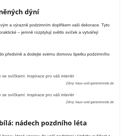
eněných dýní
avým a výrazně podzimním doplňkem vaší dekorace. Tyto
raktické – jemně rozptylují světlo svíček a vytvářejí
o do předsíně a dodejte svému domovu špetku podzimního
Zdroj: haus-und-gartentrends.de
Zdroj: haus-und-gartentrends.de
 bílá: nádech pozdního léta