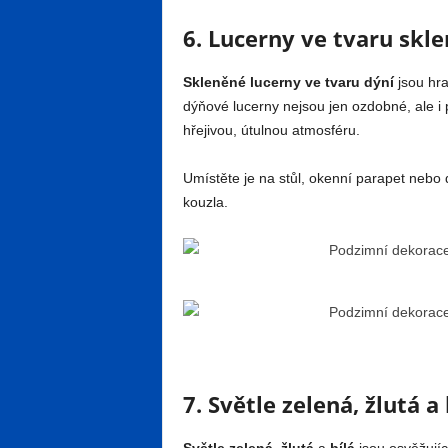
6. Lucerny ve tvaru skl
Skleněné lucerny ve tvaru dýní
jsou hr
dýňové lucerny nejsou jen ozdobné, ale i p
hřejivou, útulnou atmosféru.
Umístěte je na stůl, okenní parapet neb
kouzla.
7. Světle zelená, žlutá a