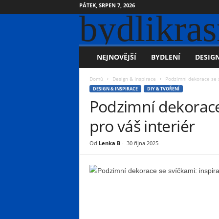
PÁTEK, SRPEN 7, 2026
bydlikras
NEJNOVĚJŠÍ
BYDLENÍ
DESIGN
Domů
Design & Inspirace
Podzimní dekorace se s
DESIGN & INSPIRACE
DIY & TVOŘENÍ
Podzimní dekorace 
pro váš interiér
Od
Lenka B
-
30 října 2025