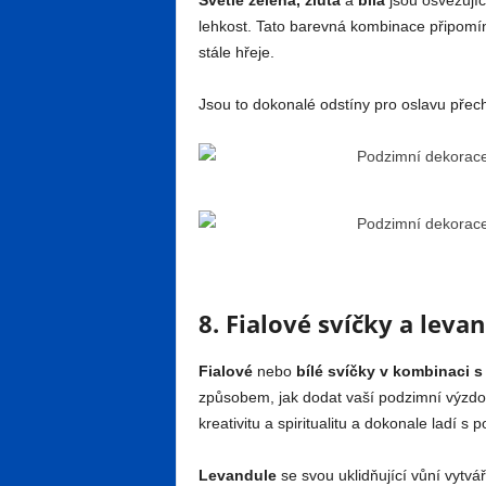
Světle zelená, žlutá
a
bílá
jsou osvěžujíc
lehkost. Tato barevná kombinace připomíná 
stále hřeje.
Jsou to dokonalé odstíny pro oslavu přec
8. Fialové svíčky a leva
Fialové
nebo
bílé svíčky v kombinaci s
způsobem, jak dodat vaší podzimní výzdob
kreativitu a spiritualitu a dokonale ladí s
Levandule
se svou uklidňující vůní vytvá