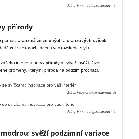
Zdroj: haus-und-gartentrends.de
vy přírody
o pomocí
aranžmá ze zelených
a
oranžových svíček
.
dodá celé dekoraci nádech venkovského stylu.
šeho interiéru barvy přírody a vytvoří svěží, živou
erné proměny, kterými příroda na podzim prochází.
Zdroj: haus-und-gartentrends.de
Zdroj: haus-und-gartentrends.de
 modrou: svěží podzimní variace