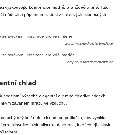
aci vyzkoušejte
kombinaci modré, oranžové
a
bílé.
Tato
ží nádech a připomene radost z chladivých, slunečných
Zdroj: haus-und-gartentrends.de
Zdroj: haus-und-gartentrends.de
antní chlad
í podzimní výzdobě elegantní a jemně chladivý nádech.
 lehkým závanem mrazu ve vzduchu.
noduchý bílý talíř nebo skleněnou podložku, aby vynikla
ní pro milovníky minimalistické dekorace, kteří chtějí oslavit
způsobem.