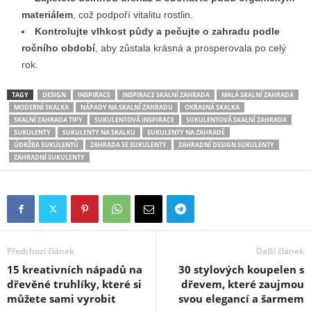
materiálem
, což podpoří vitalitu rostlin.
Kontrolujte vlhkost půdy a pečujte o zahradu podle
ročního období
, aby zůstala krásná a prosperovala po celý
rok.
TAGY
DESIGN
INSPIRACE
INSPIRACE SKALNÍ ZAHRADA
MALÁ SKALNÍ ZAHRADA
MODERNÍ SKALKA
NÁPADY NA SKALNÍ ZAHRADU
OKRASNÁ SKALKA
SKALNÍ ZAHRADA TIPY
SUKULENTOVÁ INSPIRACE
SUKULENTOVÁ SKALNÍ ZAHRADA
SUKULENTY
SUKULENTY NA SKALKU
SUKULENTY NA ZAHRADĚ
ÚDRŽBA SUKULENTŮ
ZAHRADA SE SUKULENTY
ZAHRADNÍ DESIGN SUKULENTY
ZAHRADNÍ SUKULENTY
Předchozí článek
Další článek
15 kreativních nápadů na
30 stylových koupelen s
dřevěné truhlíky, které si
dřevem, které zaujmou
můžete sami vyrobit
svou elegancí a šarmem