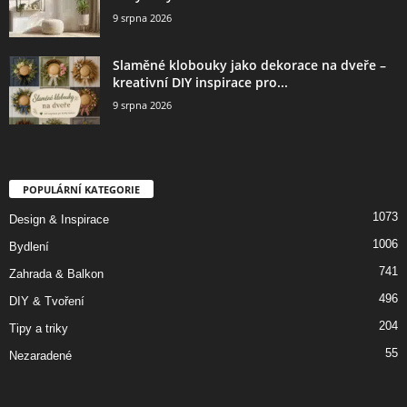
9 srpna 2026
Slaměné klobouky jako dekorace na dveře –
kreativní DIY inspirace pro...
9 srpna 2026
POPULÁRNÍ KATEGORIE
1073
Design & Inspirace
1006
Bydlení
741
Zahrada & Balkon
496
DIY & Tvoření
204
Tipy a triky
55
Nezaradené