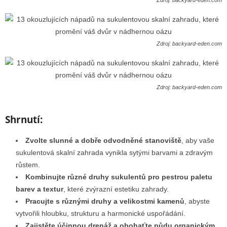
Zdroj: backyard-eden.com
Zdroj: backyard-eden.com
Zdroj: backyard-eden.com
Shrnutí:
Zvolte slunné a dobře odvodněné stanoviště
, aby vaše
sukulentová skalní zahrada vynikla sytými barvami a zdravým
růstem.
Kombinujte různé druhy sukulentů pro pestrou paletu
barev a textur
, které zvýrazní estetiku zahrady.
Pracujte s různými druhy a velikostmi kamenů
, abyste
vytvořili hloubku, strukturu a harmonické uspořádání.
Zajistěte účinnou drenáž a obohaťte půdu organickým