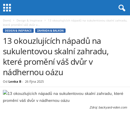
Domů
Design & Inspirace
13 okouzlujících nápadů na sukulentovou skalní zahradu,
které promění váš dvůr v...
DESIGN & INSPIRACE
ZAHRADA & BALKON
13 okouzlujících nápadů na
sukulentovou skalní zahradu,
které promění váš dvůr v
nádhernou oázu
Od
Lenka B
-
26 října 2025
Zdroj: backyard-eden.com