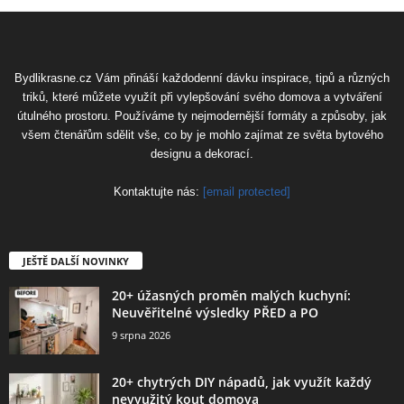
Bydlikrasne.cz Vám přináší každodenní dávku inspirace, tipů a různých
triků, které můžete využít při vylepšování svého domova a vytváření
útulného prostoru. Používáme ty nejmodernější formáty a způsoby, jak
všem čtenářům sdělit vše, co by je mohlo zajímat ze světa bytového
designu a dekorací.
Kontaktujte nás:
[email protected]
JEŠTĚ DALŠÍ NOVINKY
20+ úžasných proměn malých kuchyní:
Neuvěřitelné výsledky PŘED a PO
9 srpna 2026
20+ chytrých DIY nápadů, jak využít každý
nevyužitý kout domova