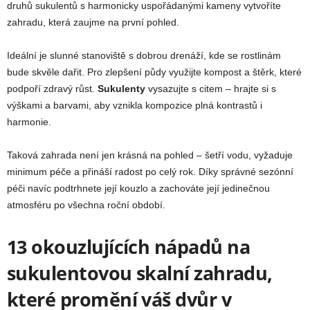
druhů sukulentů s harmonicky uspořádanými kameny vytvoříte
zahradu, která zaujme na první pohled.
Ideální je slunné stanoviště s dobrou drenáží, kde se rostlinám
bude skvěle dařit. Pro zlepšení půdy využijte kompost a štěrk, které
podpoří zdravý růst.
Sukulenty
vysazujte s citem – hrajte si s
výškami a barvami, aby vznikla kompozice plná kontrastů i
harmonie.
Taková zahrada není jen krásná na pohled – šetří vodu, vyžaduje
minimum péče a přináší radost po celý rok. Díky správné sezónní
péči navíc podtrhnete její kouzlo a zachováte její jedinečnou
atmosféru po všechna roční období.
13 okouzlujících nápadů na
sukulentovou skalní zahradu,
které promění váš dvůr v