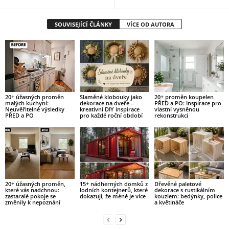
SOUVISEJÍCÍ ČLÁNKY
VÍCE OD AUTORA
20+ úžasných proměn
Slaměné klobouky jako
20+ proměn koupelen
malých kuchyní:
dekorace na dveře –
PŘED a PO: Inspirace pro
Neuvěřitelné výsledky
kreativní DIY inspirace
vlastní vysněnou
PŘED a PO
pro každé roční období
rekonstrukci
20+ úžasných proměn,
15+ nádherných domků z
Dřevěné paletové
které vás nadchnou:
lodních kontejnerů, které
dekorace s rustikálním
zastaralé pokoje se
dokazují, že méně je více
kouzlem: bedýnky, police
změnily k nepoznání
a květináče