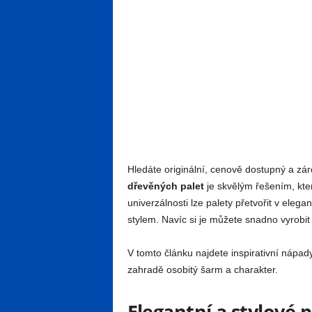
Hledáte originální, cenově dostupný a zá
dřevěných palet
je skvělým řešením, které
univerzálnosti lze palety přetvořit v elega
stylem. Navíc si je můžete snadno vyrobit 
V tomto článku najdete inspirativní nápady,
zahradě osobitý šarm a charakter.
Elegantní a stylové p