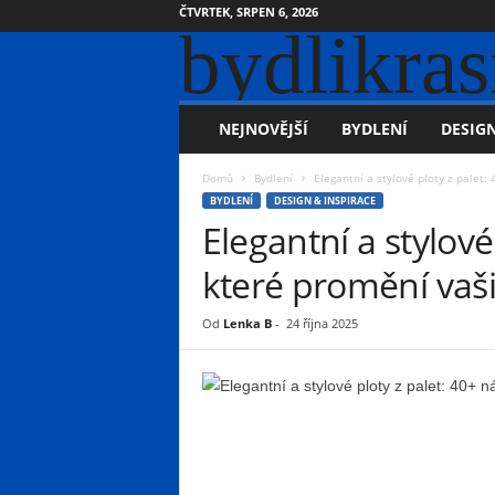
ČTVRTEK, SRPEN 6, 2026
bydlikras
NEJNOVĚJŠÍ
BYDLENÍ
DESIGN
Domů
Bydlení
Elegantní a stylové ploty z palet
BYDLENÍ
DESIGN & INSPIRACE
Elegantní a stylové
které promění vaš
Od
Lenka B
-
24 října 2025