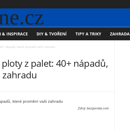
ne.cz
 & INSPIRACE
DIY & TVOŘENÍ
TIPY A TRIKY
ZAHRADA
: 40+ nápadů, které promění vaši zahradu
 ploty z palet: 40+ nápadů,
i zahradu
Zdroj: bezgoroda.com