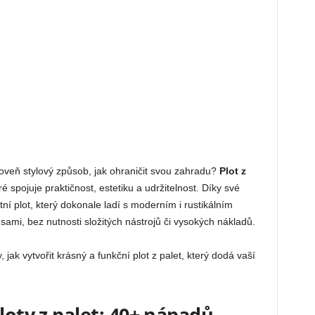
roveň stylový způsob, jak ohraničit svou zahradu?
Plot z
 spojuje praktičnost, estetiku a udržitelnost. Díky své
ntní plot, který dokonale ladí s moderním i rustikálním
sami, bez nutnosti složitých nástrojů či vysokých nákladů.
 jak vytvořit krásný a funkční plot z palet, který dodá vaší
loty z palet: 40+ nápadů,