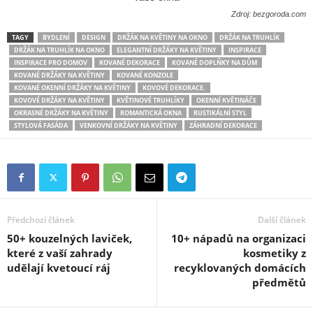
Zdroj: bezgoroda.com
TAGY
BYDLENÍ
DESIGN
DRŽÁK NA KVĚTINY NA OKNO
DRŽÁK NA TRUHLÍK
DRŽÁK NA TRUHLÍK NA OKNO
ELEGANTNÍ DRŽÁKY NA KVĚTINY
INSPIRACE
INSPIRACE PRO DOMOV
KOVANÉ DEKORACE
KOVANÉ DOPLŇKY NA DŮM
KOVANÉ DRŽÁKY NA KVĚTINY
KOVANÉ KONZOLE
KOVANÉ OKENNÍ DRŽÁKY NA KVĚTINY
KOVOVÉ DEKORACE.
KOVOVÉ DRŽÁKY NA KVĚTINY
KVĚTINOVÉ TRUHLÍKY
OKENNÍ KVĚTINÁČE
OKRASNÉ DRŽÁKY NA KVĚTINY
ROMANTICKÁ OKNA
RUSTIKÁLNÍ STYL
STYLOVÁ FASÁDA
VENKOVNÍ DRŽÁKY NA KVĚTINY
ZÁHRADNÍ DEKORACE
Předchozí článek
Další článek
50+ kouzelných laviček,
10+ nápadů na organizaci
které z vaší zahrady
kosmetiky z
udělají kvetoucí ráj
recyklovaných domácích
předmětů