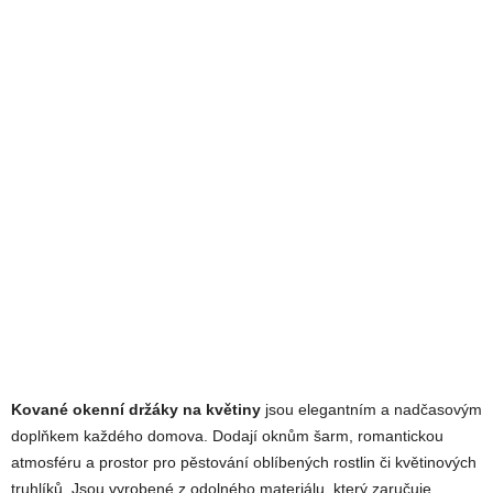
Kované okenní držáky na květiny
jsou elegantním a nadčasovým
doplňkem každého domova. Dodají oknům šarm, romantickou
atmosféru a prostor pro pěstování oblíbených rostlin či květinových
truhlíků. Jsou vyrobené z odolného materiálu, který zaručuje