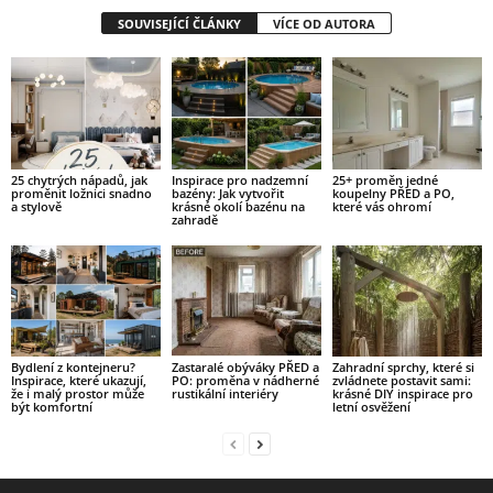
SOUVISEJÍCÍ ČLÁNKY
VÍCE OD AUTORA
25 chytrých nápadů, jak
Inspirace pro nadzemní
25+ proměn jedné
proměnit ložnici snadno
bazény: Jak vytvořit
koupelny PŘED a PO,
a stylově
krásné okolí bazénu na
které vás ohromí
zahradě
Bydlení z kontejneru?
Zastaralé obýváky PŘED a
Zahradní sprchy, které si
Inspirace, které ukazují,
PO: proměna v nádherné
zvládnete postavit sami:
že i malý prostor může
rustikální interiéry
krásné DIY inspirace pro
být komfortní
letní osvěžení