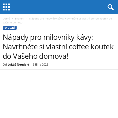
Domů
Bydlení
Nápady pro milovníky kávy: Navrhněte si vlastní coffee koutek do
Vašeho domova!
BYDLENÍ
Nápady pro milovníky kávy:
Navrhněte si vlastní coffee koutek
do Vašeho domova!
Od
Lukáš Neudert
-
6 října 2025