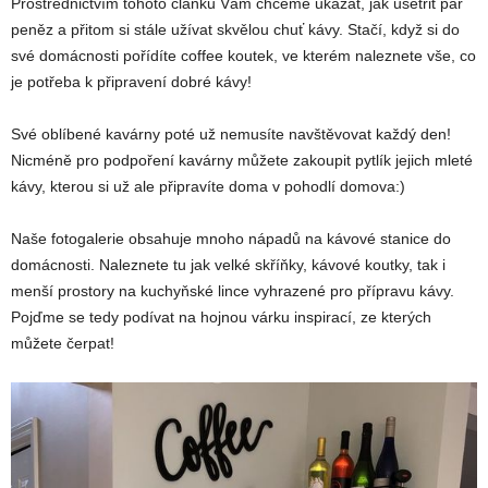
Prostřednictvím tohoto článku Vám chceme ukázat, jak ušetřit pár
peněz a přitom si stále užívat skvělou chuť kávy. Stačí, když si do
své domácnosti pořídíte coffee koutek, ve kterém naleznete vše, co
je potřeba k připravení dobré kávy!
Své oblíbené kavárny poté už nemusíte navštěvovat každý den!
Nicméně pro podpoření kavárny můžete zakoupit pytlík jejich mleté
kávy, kterou si už ale připravíte doma v pohodlí domova:)
Naše fotogalerie obsahuje mnoho nápadů na kávové stanice do
domácnosti. Naleznete tu jak velké skříňky, kávové koutky, tak i
menší prostory na kuchyňské lince vyhrazené pro přípravu kávy.
Pojďme se tedy podívat na hojnou várku inspirací, ze kterých
můžete čerpat!