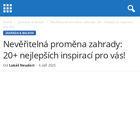
Domů
Zahrada & Balkon
Nevěřitelná proměna zahrady: 20+ nejlepších inspirací
pro vás!
ZAHRADA & BALKON
Nevěřitelná proměna zahrady:
20+ nejlepších inspirací pro vás!
Od
Lukáš Neudert
-
6 září 2025