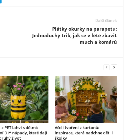
Další článek
Plátky okurky na parapetu:
Jednoduchý trik, jak se v létě zbavit
much a komárů
 z PET lahví s dětmi:
Včelí tvoření z kartonů:
ní DIY nápady, které dají
inspirace, která nadchne děti i
druhý život
školky