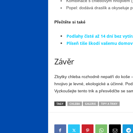
Kombinace s chlebovým hnojivem (na
Popel: dodává draslík a okyseluje 
Přečtěte si také
Podlahy čisté až 14 dní bez vytí
Plíseň tiše škodí vašemu domovu i
Závěr
Zbytky chleba rozhodně nepatří do koše
hnojivo je levné, ekologické a účinné. Podp
Vyzkoušejte tento trik a přesvědčte se sa
TAGY
CHLEBA
GALERIE
TIPY A TRIKY