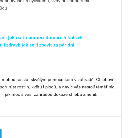
př. kvásek s bylinkami), vždy důkladně ředit
půdu
rání: Jak na to pomocí domácích kuliček
 zdraví: Jak se jí zbavit za pár dní
 – mohou se stát skvělým pomocníkem v zahradě. Chlebové
oří růst rostlin, květů i plodů, a navíc vás nestojí téměř nic.
mi, jak moc s vaší zahradou dokáže chleba změnit.