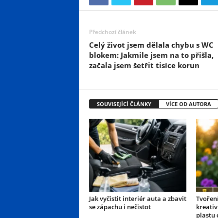
Předchozí článek
Celý život jsem dělala chybu s WC
blokem: Jakmile jsem na to přišla,
začala jsem šetřit tisíce korun
SOUVISEJÍCÍ ČLÁNKY
VÍCE OD AUTORA
Jak vyčistit interiér auta a zbavit
Tvoření
se zápachu i nečistot
kreativ
plastu 