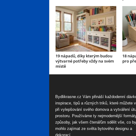
19 nápadů, díky kterým budou
18 nápa
výtvarné potřeby vždy na svém
pro pře
místě
Bydlikrasne.cz Vám přináší každodenní dávk
inspirace, tipů a různých triků, které můžete 
při vylepšování svého domova a vytváření út
prostoru. Používáme ty nejmodernější formát
způsoby, jak všem čtenářům sdělit vše, co by
mohlo zajímat ze světa bytového designu a
dekorací.