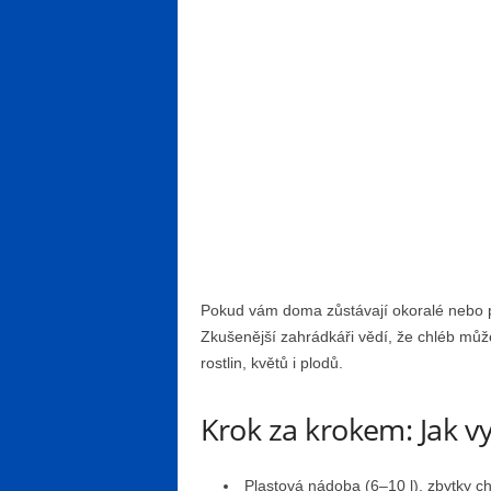
Pokud vám doma zůstávají okoralé nebo p
Zkušenější zahrádkáři vědí, že chléb můž
rostlin, květů i plodů.
Krok za krokem: Jak v
Plastová nádoba (6–10 l), zbytky ch