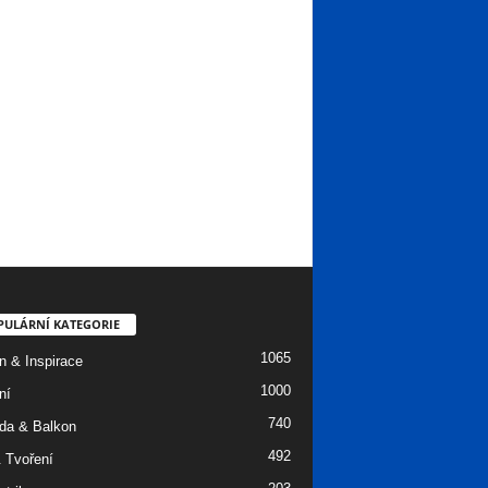
PULÁRNÍ KATEGORIE
1065
n & Inspirace
1000
ní
740
da & Balkon
492
 Tvoření