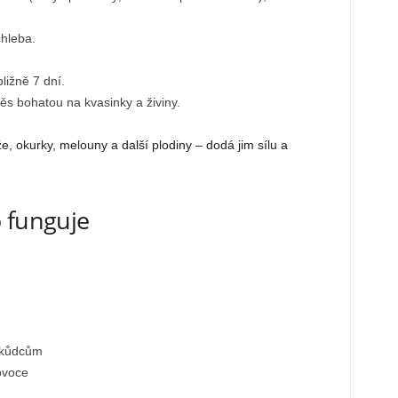
chleba.
ližně 7 dní.
s bohatou na kvasinky a živiny.
, okurky, melouny a další plodiny – dodá jim sílu a
 funguje
škůdcům
 ovoce