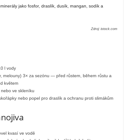
minerály jako fosfor, draslík, dusík, mangan, sodík a
Zdroj: istock.com
0 l vody
rky, melouny) 3× za sezónu — před růstem, během růstu a
ed květem
ě nebo ve skleníku
 skořápky nebo popel pro draslík a ochranu proti slimákům
hnojiva
evel kvasí ve vodě