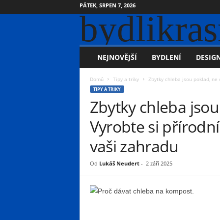
PÁTEK, SRPEN 7, 2026
bydlikras
NEJNOVĚJŠÍ
BYDLENÍ
DESIGN
Domů
Tipy a triky
Zbytky chleba jsou poklad, ne 
TIPY A TRIKY
Zbytky chleba jsou
Vyrobte si přírodn
vaši zahradu
Od
Lukáš Neudert
-
2 září 2025