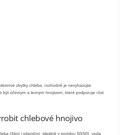
lesnivé zbytky chleba, rozhodně je nevyhazujte.
e být účinným a levným hnojivem, které podporuje růst
yrobit chlebové hnojivo
leba (žitný i pšeničný, ideálně v poměru 50/50), voda