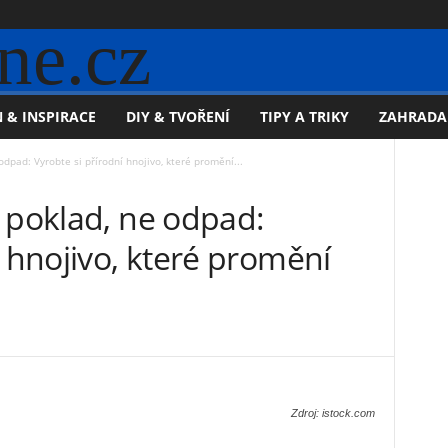
ne.cz
 & INSPIRACE
DIY & TVOŘENÍ
TIPY A TRIKY
ZAHRADA
odpad: Vyrobte si přírodní hnojivo, které promění...
 poklad, ne odpad:
í hnojivo, které promění
Zdroj: istock.com