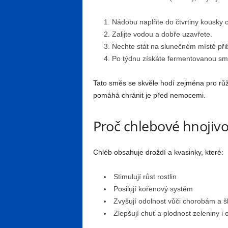
Nádobu naplňte do čtvrtiny kousky 
Zalijte vodou a dobře uzavřete.
Nechte stát na slunečném místě přib
Po týdnu získáte fermentovanou smě
Tato směs se skvěle hodí zejména pro růže
pomáhá chránit je před nemocemi.
Proč chlebové hnojivo
Chléb obsahuje droždí a kvasinky, které:
Stimulují růst rostlin
Posilují kořenový systém
Zvyšují odolnost vůči chorobám a 
Zlepšují chuť a plodnost zeleniny i