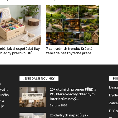
dů, jak si uspořádat fixy
7 zahradních trendů: Krásná
hledný pracovní stůl
zahrada bez zbytečné práce
JEŠTĚ DALŠÍ NOVINKY
PO
u
Desig
20+ útulných proměn PŘED a
využít
PO, které vdechly chladným
ulného
Bydle
interiérům nový...
y a
Zahra
7 srpna 2026
 je
DIY &
25 chytrých nápadů, jak