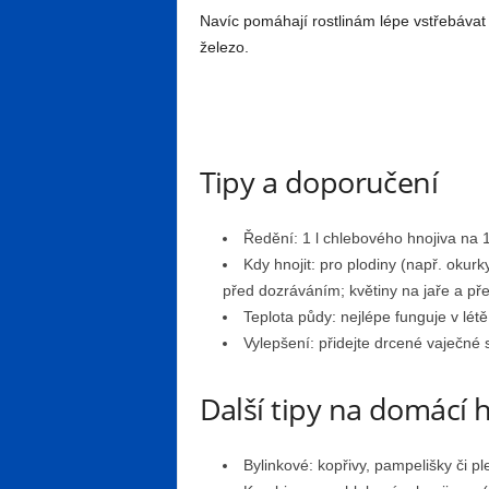
Navíc pomáhají rostlinám lépe vstřebávat 
železo.
Tipy a doporučení
Ředění: 1 l chlebového hnojiva na 1
Kdy hnojit: pro plodiny (např. oku
před dozráváním; květiny na jaře a př
Teplota půdy: nejlépe funguje v lét
Vylepšení: přidejte drcené vaječné
Další tipy na domácí 
Bylinkové: kopřivy, pampelišky či pl