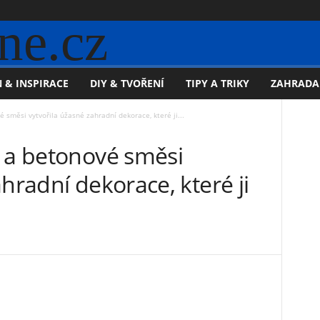
ne.cz
 & INSPIRACE
DIY & TVOŘENÍ
TIPY A TRIKY
ZAHRADA
 směsi vytvořila úžasné zahradní dekorace, které ji...
y a betonové směsi
hradní dekorace, které ji