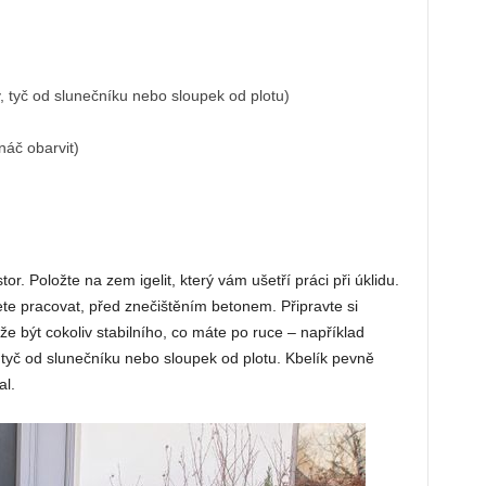
, tyč od slunečníku nebo sloupek od plotu)
náč obarvit)
or. Položte na zem igelit, který vám ušetří práci při úklidu.
ete pracovat, před znečištěním betonem. Připravte si
ůže být cokoliv stabilního, co máte po ruce – například
tyč od slunečníku nebo sloupek od plotu. Kbelík pevně
al.