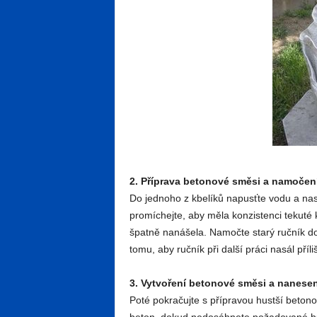
2. Příprava betonové směsi a namočen
Do jednoho z kbelíků napusťte vodu a na
promíchejte, aby měla konzistenci tekuté k
špatně nanášela. Namočte starý ručník do
tomu, aby ručník při další práci nasál pří
3. Vytvoření betonové směsi a nanesen
Poté pokračujte s přípravou hustší betono