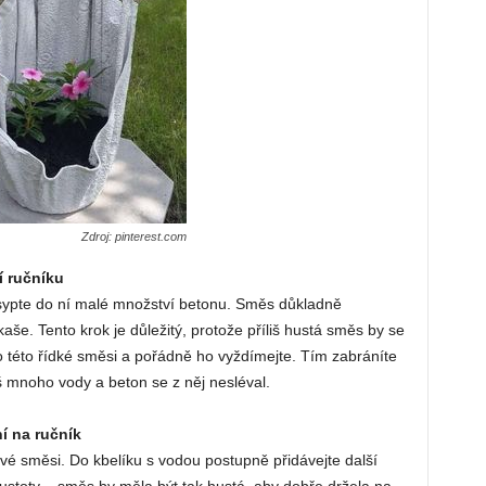
Zdroj: pinterest.com
í ručníku
sypte do ní malé množství betonu. Směs důkladně
aše. Tento krok je důležitý, protože příliš hustá směs by se
 této řídké směsi a pořádně ho vyždímejte. Tím zabráníte
liš mnoho vody a beton se z něj nesléval.
í na ručník
vé směsi. Do kbelíku s vodou postupně přidávejte další