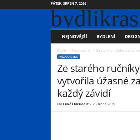
PÁTEK, SRPEN 7, 2026
bydlikras
NEJNOVĚJŠÍ
BYDLENÍ
DESIGN
Domů
Nezaradené
Ze starého ručníky a betonové
NEZARADENÉ
Ze starého ručník
vytvořila úžasné za
každý závidí
Od
Lukáš Neudert
-
25 srpna 2025