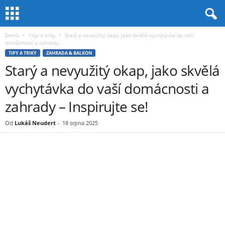
Domů
Tipy a triky
Starý a nevyužitý okap, jako skvělá vychytávka do vaší
domácnosti a zahrady...
TIPY A TRIKY
ZAHRADA & BALKON
Starý a nevyužitý okap, jako skvělá
vychytávka do vaší domácnosti a
zahrady – Inspirujte se!
Od
Lukáš Neudert
-
18 srpna 2025