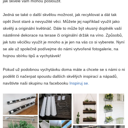
jak skvěle vám mohou posloužit.
Jedná se také o další skvělou možnost, jak recyklovat a dát tak
opět život staré a nevyužité věci. Můžete jej například využít jako
skvělý a originální květináč. Dále to může být vkusný doplněk vaší
nástěnné dekorace na terase či originální držák na víno. Způsobů,
jak tuto věcičku využít je mnoho a je jen na vás co si vyberete. Nyní
se ale už společně podívejme do námi vytvořené fotogalerie, na
hojnou sbírku tipů a vychytávek!
Pokud už podobnou vychytávku doma máte a chcete se s námi o ni
podělit či načerpat spoustu dalších skvělých inspirací a nápadů,
navštivte naši skupinu na facebooku
Inspiruj se.