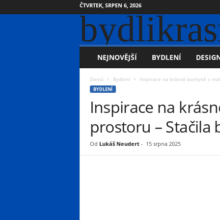
ČTVRTEK, SRPEN 6, 2026
bydlikras
NEJNOVĚJŠÍ
BYDLENÍ
DESIGN
Domů
Bydlení
Inspirace na krásné kuchyně v ma
BYDLENÍ
Inspirace na krás
prostoru – Stačila
Od
Lukáš Neudert
-
15 srpna 2025