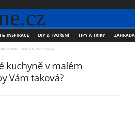
ne.cz
 & INSPIRACE
DIY & TVOŘENÍ
TIPY A TRIKY
ZAHRADA
lém prostoru – Stačila by Vám taková?
né kuchyně v malém
 by Vám taková?