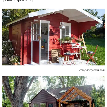
[prima_inspirace_fb]
Zdroj: bezgoroda.com