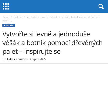
Domů
Bydlení
Vytvořte si levně a jednoduše věšák a botník pomocí dřevěných
palet –...
BYDLENÍ
Vytvořte si levně a jednoduše
věšák a botník pomocí dřevěných
palet – Inspirujte se
Od
Lukáš Neudert
-
4 srpna 2025