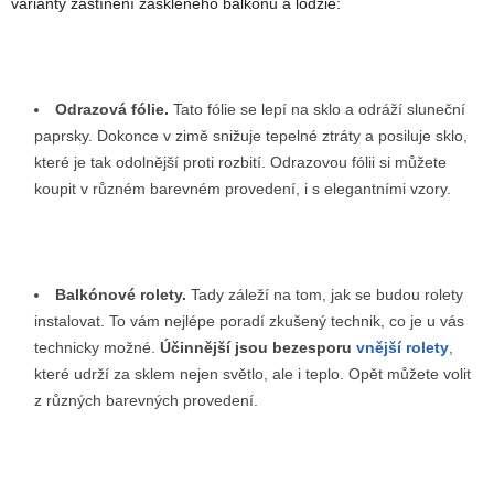
varianty zastínění zaskleného balkónu a lodžie:
Odrazová fólie.
Tato fólie se lepí na sklo a odráží sluneční
paprsky. Dokonce v zimě snižuje tepelné ztráty a posiluje sklo,
které je tak odolnější proti rozbití. Odrazovou fólii si můžete
koupit v různém barevném provedení, i s elegantními vzory.
Balkónové rolety.
Tady záleží na tom, jak se budou rolety
instalovat. To vám nejlépe poradí zkušený technik, co je u vás
technicky možné.
Účinnější jsou bezesporu
vnější rolety
,
které udrží za sklem nejen světlo, ale i teplo. Opět můžete volit
z různých barevných provedení.