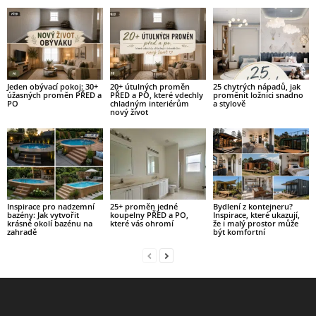
Jeden obývací pokoj: 30+
20+ útulných proměn
25 chytrých nápadů, jak
úžasných proměn PŘED a
PŘED a PO, které vdechly
proměnit ložnici snadno
PO
chladným interiérům
a stylově
nový život
Inspirace pro nadzemní
25+ proměn jedné
Bydlení z kontejneru?
bazény: Jak vytvořit
koupelny PŘED a PO,
Inspirace, které ukazují,
krásné okolí bazénu na
které vás ohromí
že i malý prostor může
zahradě
být komfortní