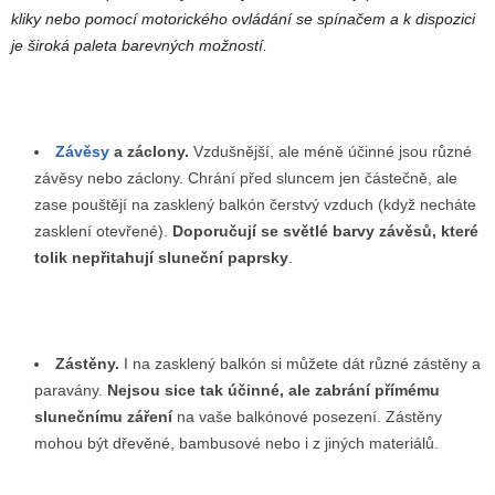
kliky nebo pomocí motorického ovládání se spínačem a k dispozici
je široká paleta barevných možností.
Závěsy
a záclony.
Vzdušnější, ale méně účinné jsou různé
závěsy nebo záclony. Chrání před sluncem jen částečně, ale
zase pouštějí na zasklený balkón čerstvý vzduch (když necháte
zasklení otevřené).
Doporučují se světlé barvy závěsů, které
tolik nepřitahují sluneční paprsky
.
Zástěny.
I na zasklený balkón si můžete dát různé zástěny a
paravány.
Nejsou sice tak účinné, ale zabrání přímému
slunečnímu záření
na vaše balkónové posezení. Zástěny
mohou být dřevěné, bambusové nebo i z jiných materiálů.