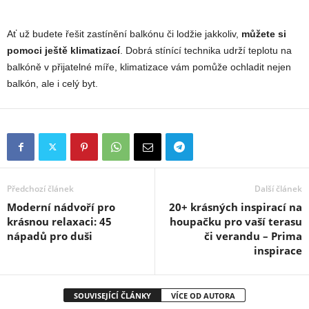
Ať už budete řešit zastínění balkónu či lodžie jakkoliv,
můžete si
pomoci ještě klimatizací
. Dobrá stínící technika udrží teplotu na
balkóně v přijatelné míře, klimatizace vám pomůže ochladit nejen
balkón, ale i celý byt.
Předchozí článek
Další článek
Moderní nádvoří pro
20+ krásných inspirací na
krásnou relaxaci: 45
houpačku pro vaší terasu
nápadů pro duši
či verandu – Prima
inspirace
SOUVISEJÍCÍ ČLÁNKY
VÍCE OD AUTORA