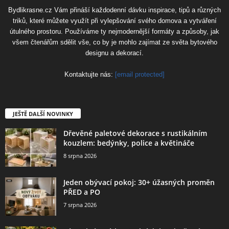
Bydlikrasne.cz Vám přináší každodenní dávku inspirace, tipů a různých
triků, které můžete využít při vylepšování svého domova a vytváření
útulného prostoru. Používáme ty nejmodernější formáty a způsoby, jak
všem čtenářům sdělit vše, co by je mohlo zajímat ze světa bytového
designu a dekorací.
Kontaktujte nás:
[email protected]
JEŠTĚ DALŠÍ NOVINKY
Dřevěné paletové dekorace s rustikálním
kouzlem: bedýnky, police a květináče
8 srpna 2026
Jeden obývací pokoj: 30+ úžasných proměn
PŘED a PO
7 srpna 2026