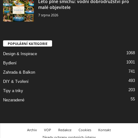
Léto plné smíchu: vodní dobrodružství pro
malé objevitele
7 srpna 2026
POPULÁRNÍ KATEGORIE
1068
Design & Inspirace
1001
Bydlení
741
Zahrada & Balkon
493
DIY & Tvoření
203
Tipy a triky
55
Nezaradené
Archiv
VOP
Redakce
Cookies
Kontakt
Zásady ochrany osobných údajov