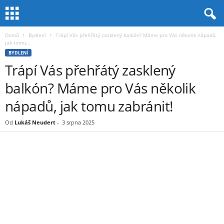
Domů
Bydlení
Trápí Vás přehřátý zasklený balkón? Máme pro Vás několik nápadů,
jak tomu...
BYDLENÍ
Trápí Vás přehřátý zasklený
balkón? Máme pro Vás několik
nápadů, jak tomu zabránit!
Od
Lukáš Neudert
-
3 srpna 2025