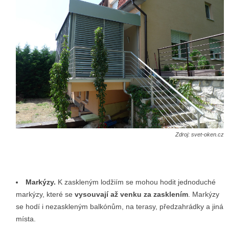
Zdroj: svet-oken.cz
Markýzy.
K zaskleným lodžiím se mohou hodit jednoduché
markýzy, které se
vysouvají až venku za zasklením
. Markýzy
se hodí i nezaskleným balkónům, na terasy, předzahrádky a jiná
místa.