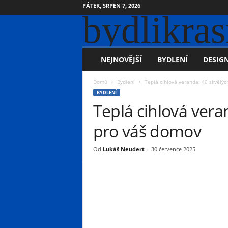
PÁTEK, SRPEN 7, 2026
bydlikras
NEJNOVĚJŠÍ
BYDLENÍ
DESIGN
Domů
Bydlení
Teplá cihlová veranda: 40 skvělý
BYDLENÍ
Teplá cihlová ver
pro váš domov
Od
Lukáš Neudert
-
30 července 2025