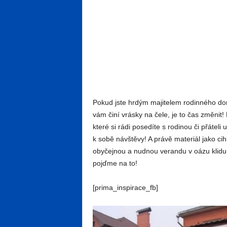
Pokud jste hrdým majitelem rodinného d
vám činí vrásky na čele, je to čas změnit!
které si rádi posedíte s rodinou či přátel
k sobě návštěvy! A právě materiál jako c
obyčejnou a nudnou verandu v oázu klidu a
pojďme na to!
[prima_inspirace_fb]