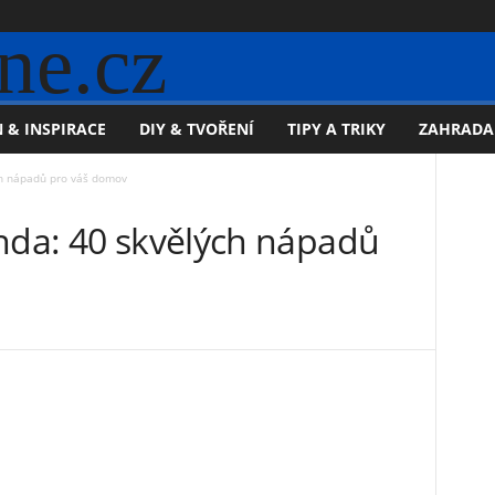
ne.cz
 & INSPIRACE
DIY & TVOŘENÍ
TIPY A TRIKY
ZAHRADA
ch nápadů pro váš domov
anda: 40 skvělých nápadů