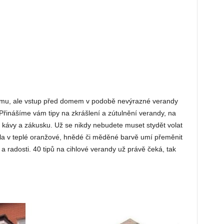
omu, ale vstup před domem v podobě nevýrazné verandy
 Přinášíme vám tipy na zkrášlení a zútulnění verandy, na
i u kávy a zákusku. Už se nikdy nebudete muset stydět volat
ihla v teplé oranžové, hnědé či měděné barvě umí přeměnit
 radosti. 40 tipů na cihlové verandy už právě čeká, tak