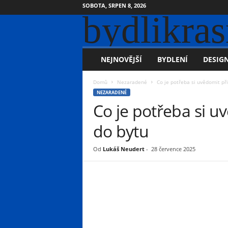
SOBOTA, SRPEN 8, 2026
bydlikras
NEJNOVĚJŠÍ
BYDLENÍ
DESIGN
Domů
Nezaradené
Co je potřeba si uvědomit při
NEZARADENÉ
Co je potřeba si uv
do bytu
Od
Lukáš Neudert
-
28 července 2025