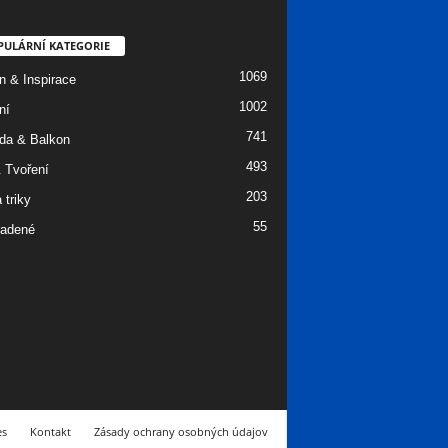
PULÁRNÍ KATEGORIE
1069
n & Inspirace
1002
ní
741
da & Balkon
493
 Tvoření
203
 triky
55
adené
es
Kontakt
Zásady ochrany osobných údajov