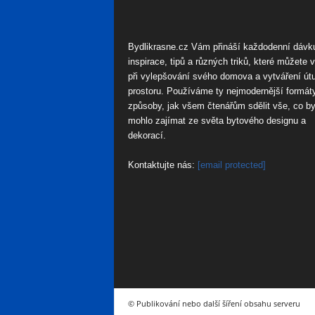
Bydlikrasne.cz Vám přináší každodenní dávk
inspirace, tipů a různých triků, které můžete 
při vylepšování svého domova a vytváření út
prostoru. Používáme ty nejmodernější formát
způsoby, jak všem čtenářům sdělit vše, co by
mohlo zajímat ze světa bytového designu a
dekorací.
Kontaktujte nás:
[email protected]
© Publikování nebo další šíření obsahu serveru