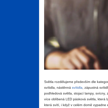
Světla rozdělujeme především dle kategor
svítidla, nástěnná
svítidla
, zápustná svítid
podhledová světla, stojací lampy, svícny, 
více oblíbená LED pásková světla, která lz
která svítí, i když v celém domě vypadne 