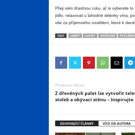
Přeji vám šťastnou ruku, ať si vyberete to
jídlo, relaxovat u lahodné sklenky vína, p
vše za příjemného osvětlení, které k dané
TAGY
LAMPY
LUSTRY
OSVĚTLENÍ
PR ČLÁNEK
Předchozí článek
Z dřevěných palet lze vytvořit tele
stolek a obývací stěnu – Inspirujte 
SOUVISEJÍCÍ ČLÁNKY
VÍCE OD AUTORA