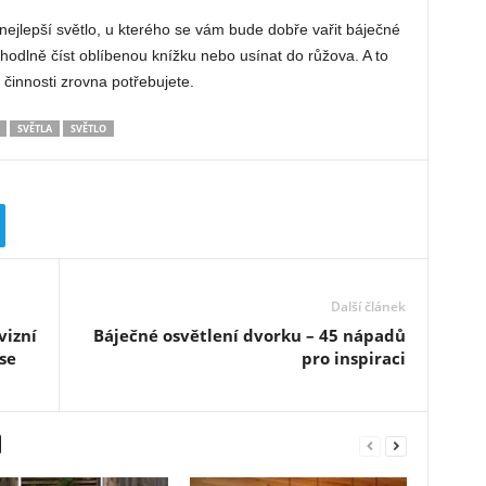
 nejlepší světlo, u kterého se vám bude dobře vařit báječné
ohodlně číst oblíbenou knížku nebo usínat do růžova. A to
 činnosti zrovna potřebujete.
SVĚTLA
SVĚTLO
Další článek
vizní
Báječné osvětlení dvorku – 45 nápadů
se
pro inspiraci