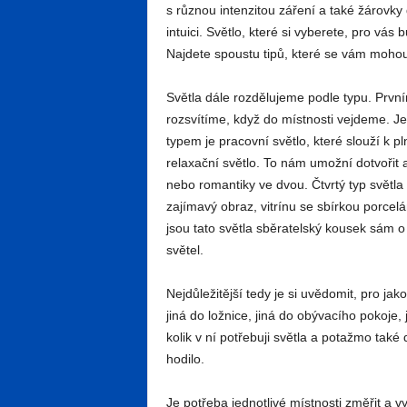
s různou intenzitou záření a také žárovky
intuici. Světlo, které si vyberete, pro vás b
Najdete spoustu tipů, které se vám mohou 
Světla dále rozdělujeme podle typu. Prvním
rozsvítíme, když do místnosti vejdeme. Je
typem je pracovní světlo, které slouží k p
relaxační světlo. To nám umožní dotvořit 
nebo romantiky ve dvou. Čtvrtý typ světla m
zajímavý obraz, vitrínu se sbírkou porce
jsou tato světla sběratelský kousek sám 
světel.
Nejdůležitější tedy je si uvědomit, pro jak
jiná do ložnice, jiná do obývacího pokoje,
kolik v ní potřebuji světla a potažmo tak
hodilo.
Je potřeba jednotlivé místnosti změřit a vy