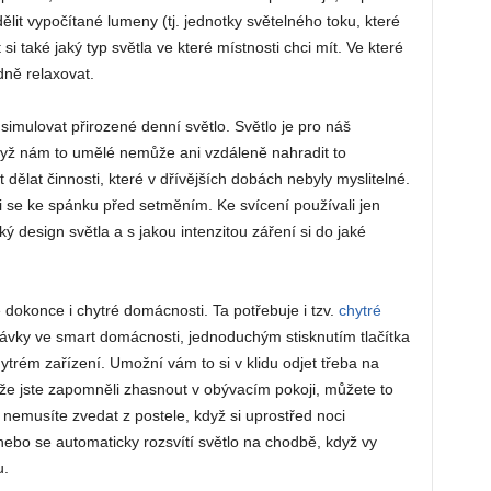
zdělit vypočítané lumeny (tj. jednotky světelného toku, které
si také jaký typ světla ve které místnosti chci mít. Ve které
dně relaxovat.
simulovat přirozené denní světlo. Světlo je pro náš
když nám to umělé nemůže ani vzdáleně nahradit to
lat činnosti, které v dřívějších dobách nebyly myslitelné.
li se ke spánku před setměním. Ke svícení používali jen
ký design světla a s jakou intenzitou záření si do jaké
okonce i chytré domácnosti. Ta potřebuje i tzv.
chytré
ytávky ve smart domácnosti, jednoduchým stisknutím tlačítka
trém zařízení. Umožní vám to si v klidu odjet třeba na
li, že jste zapomněli zhasnout v obývacím pokoji, můžete to
e nemusíte zvedat z postele, když si uprostřed noci
nebo se automaticky rozsvítí světlo na chodbě, když vy
u.