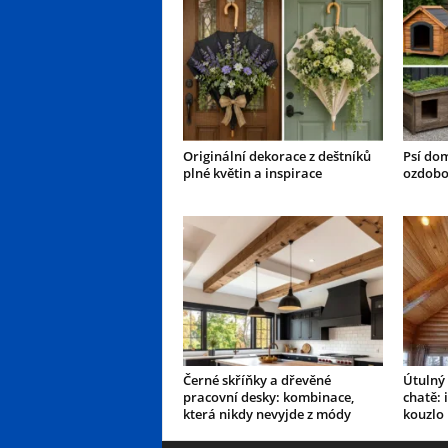
Originální dekorace z deštníků
Psí dom
plné květin a inspirace
ozdobo
Černé skříňky a dřevěné
Útulný 
pracovní desky: kombinace,
chatě: 
která nikdy nevyjde z módy
kouzlo