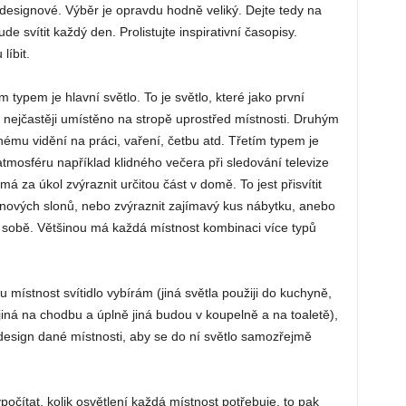
 designové. Výběr je opravdu hodně veliký. Dejte tedy na
ude svítit každý den. Prolistujte inspirativní časopisy.
líbit.
 typem je hlavní světlo. To je světlo, které jako první
 nejčastěji umístěno na stropě uprostřed místnosti. Druhým
lnému vidění na práci, vaření, četbu atd. Třetím typem je
atmosféru například klidného večera při sledování televize
á za úkol zvýraznit určitou část v domě. To jest přisvítit
lánových slonů, nebo zvýraznit zajímavý kus nábytku, anebo
o sobě. Většinou má každá místnost kombinaci více typů
ou místnost svítidlo vybírám (jiná světla použiji do kuchyně,
 jiná na chodbu a úplně jiná budou v koupelně a na toaletě),
é design dané místnosti, aby se do ní světlo samozřejmě
počítat, kolik osvětlení každá místnost potřebuje, to pak