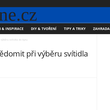
ne.cz
 & INSPIRACE
DIY & TVOŘENÍ
TIPY A TRIKY
ZAHRADA
 výběru svítidla do bytu
ědomit při výběru svítidla