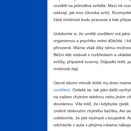
rozdělit na jednotlivá svítidla. Mezi ně ro
udávají, jak moc žárovka svítí). Rozmyslet 
části místnosti budu pracovat a kde přípa
Uvědomte si, že umělé osvětlení má jaksi 
organismus a psychiku velmi důležité, i 
přirozené. Máme však díky němu možnost dě
Běžní lidé vstávali s rozbřeskem a ukláda
svíčky, případně lucerny. Odpadlo řešit, ja
místnosti dají.
Oproti dávno minulé době my dnes máme d
osvětlení
. Ovládá se, tak jako další vych
na našem chytrém telefonu nebo jiném chy
dovolenou. Víte totiž, že i kdybyste zjisti
změnit stisknutím chytrého tlačítka. Ani s
uvědomíte, že jste nezhasli v koupelně. A
odcházíte z auta s plnýma rukama nákup