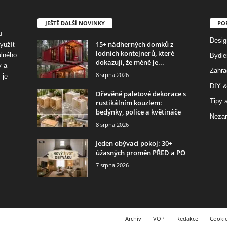
JEŠTĚ DALŠÍ NOVINKY
PO
u
Desig
15+ nádherných domků z
využít
lodních kontejnerů, které
ulného
Bydle
dokazují, že méně je...
y a
Zahra
8 srpna 2026
 je
DIY &
Dřevěné paletové dekorace s
Tipy a
rustikálním kouzlem:
bedýnky, police a květináče
Nezar
8 srpna 2026
Jeden obývací pokoj: 30+
úžasných proměn PŘED a PO
7 srpna 2026
Archiv
VOP
Redakce
Cooki