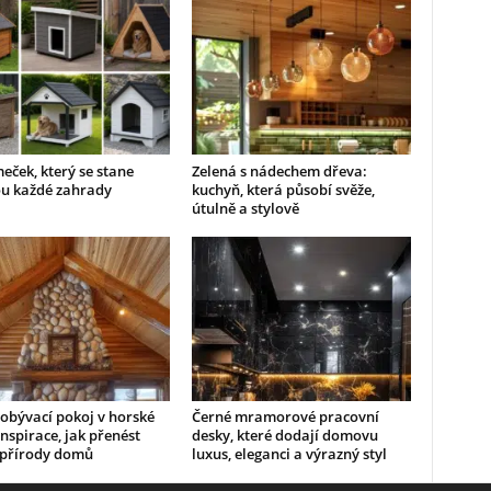
eček, který se stane
Zelená s nádechem dřeva:
u každé zahrady
kuchyň, která působí svěže,
útulně a stylově
obývací pokoj v horské
Černé mramorové pracovní
inspirace, jak přenést
desky, které dodají domovu
 přírody domů
luxus, eleganci a výrazný styl