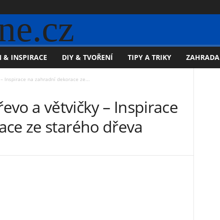
ne.cz
 & INSPIRACE
DIY & TVOŘENÍ
TIPY A TRIKY
ZAHRADA
 – Inspirace na zahradní dekorace ze...
řevo a větvičky – Inspirace
ace ze starého dřeva