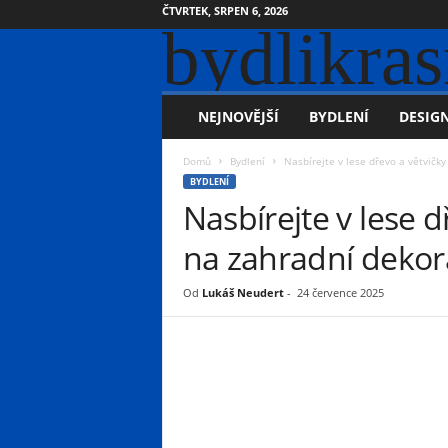
ČTVRTEK, SRPEN 6, 2026
bydlikras
NEJNOVĚJŠÍ
BYDLENÍ
DESIGN
Domů
Bydlení
Nasbírejte v lese dřevo a větvičky
BYDLENÍ
Nasbírejte v lese d
na zahradní dekor
Od
Lukáš Neudert
-
24 července 2025