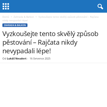
Domů
Zahrada & Balkon
Vyzkoušejte tento skvělý způsob pěstování – Rajčata
nikdy nevypadali lépe!
ZAHRADA & BALKON
Vyzkoušejte tento skvělý způsob
pěstování – Rajčata nikdy
nevypadali lépe!
Od
Lukáš Neudert
-
16 července 2025