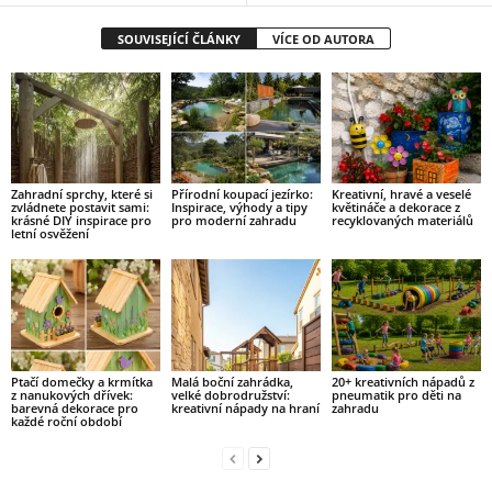
SOUVISEJÍCÍ ČLÁNKY
VÍCE OD AUTORA
Zahradní sprchy, které si
Přírodní koupací jezírko:
Kreativní, hravé a veselé
zvládnete postavit sami:
Inspirace, výhody a tipy
květináče a dekorace z
krásné DIY inspirace pro
pro moderní zahradu
recyklovaných materiálů
letní osvěžení
Ptačí domečky a krmítka
Malá boční zahrádka,
20+ kreativních nápadů z
z nanukových dřívek:
velké dobrodružství:
pneumatik pro děti na
barevná dekorace pro
kreativní nápady na hraní
zahradu
každé roční období