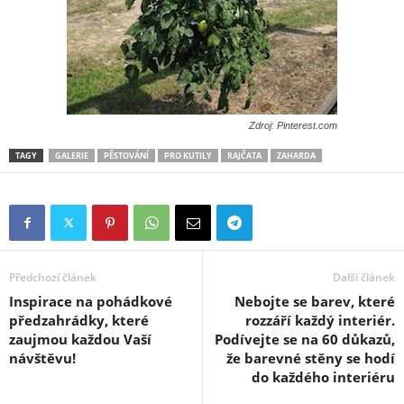
Zdroj: Pinterest.com
TAGY
GALERIE
PĚSTOVÁNÍ
PRO KUTILY
RAJČATA
ZAHARDA
Předchozí článek
Další článek
Inspirace na pohádkové
Nebojte se barev, které
předzahrádky, které
rozzáří každý interiér.
zaujmou každou Vaší
Podívejte se na 60 důkazů,
návštěvu!
že barevné stěny se hodí
do každého interiéru