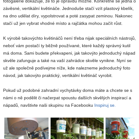
fotogalerie dokazuje, že to je opravdu možné. Konkrétně se jedná o
závěsné, vertikální květináče. Jednoduše stačí vzít plastový kbelík,
na dno udělat díry, vypolstrovat a poté zasypat zeminou. Nakonec
stačí už jen vybrat vhodné místo a rajčátka mohou začít růst.
K výrobě takovýchto květináčů není třeba nijak speciálních nástrojů,
neboť vám postačí ty běžně používané, které každý správný kutil
má doma. Sami budete překvapeni, jak takovýto jednoduchý nápad
skvěle zafunguje a také na vaší zahrádce skvěle vynikne. Nyní se
už ale společně podívejme níže, kde nalezneme jednoduchý foto
návod, jak takovýto praktický, vertikální květináč vyrobit.
Pokud už podobné zahradní vychytávky doma máte a chcete se s
námi o ně podělit či načerpat spoustu dalších skvělých inspirací a
nápadů, navštivte naši skupinu na Facebooku
Inspiruj se.