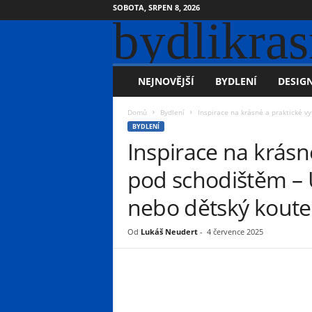
SOBOTA, SRPEN 8, 2026
bydlikras
NEJNOVĚJŠÍ
BYDLENÍ
DESIGN
Domů
Bydlení
Inspirace na krásné a praktické vy
BYDLENÍ
Inspirace na krásné
pod schodištěm – 
nebo dětský koute
Od
Lukáš Neudert
-
4 července 2025