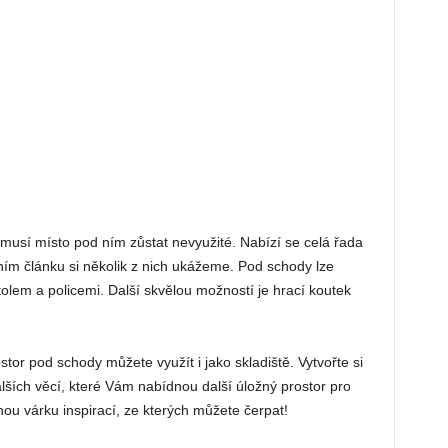
usí místo pod ním zůstat nevyužité. Nabízí se celá řada
ním článku si několik z nich ukážeme.
Pod schody lze
tolem a policemi. Další skvělou možností je hrací koutek
tor pod schody můžete využít i jako skladiště. Vytvořte si
alších věcí, které Vám nabídnou další úložný prostor pro
ou várku inspirací, ze kterých můžete čerpat!