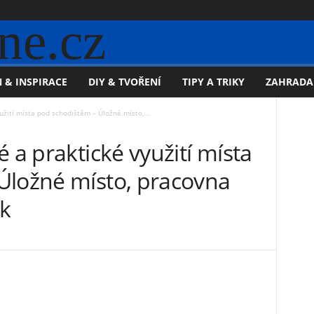
ne.cz
 & INSPIRACE
DIY & TVOŘENÍ
TIPY A TRIKY
ZAHRADA
užití místa pod schodištěm – Úložné místo,...
 a praktické využití místa
Úložné místo, pracovna
k