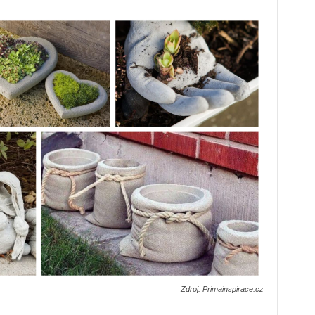
Zdroj: Primainspirace.cz