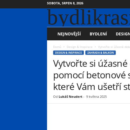
SOBOTA, SRPEN 8, 2026
bydlikras
NEJNOVĚJŠÍ
BYDLENÍ
DESIGN
Domů
Design & Inspirace
Vytvořte si úžasné dek
DESIGN & INSPIRACE
ZAHRADA & BALKON
Vytvořte si úžasn
pomocí betonové s
které Vám ušetří s
Od
Lukáš Neudert
-
9 května 2025