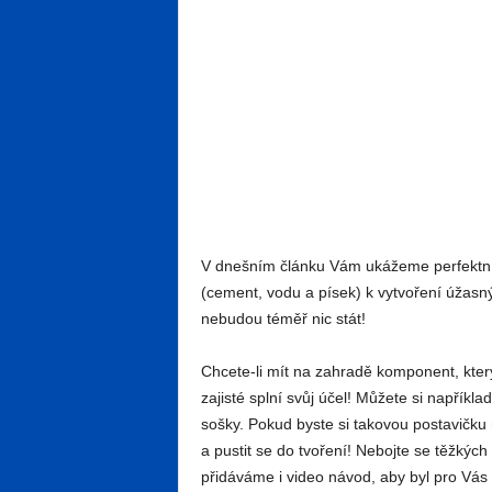
V dnešním článku Vám ukážeme perfektní
(cement, vodu a písek) k vytvoření úžasn
nebudou téměř nic stát!
Chcete-li mít na zahradě komponent, který
zajisté splní svůj účel! Můžete si napříkl
sošky. Pokud byste si takovou postavičku rá
a pustit se do tvoření! Nebojte se těžkých
přidáváme i video návod, aby byl pro Vás