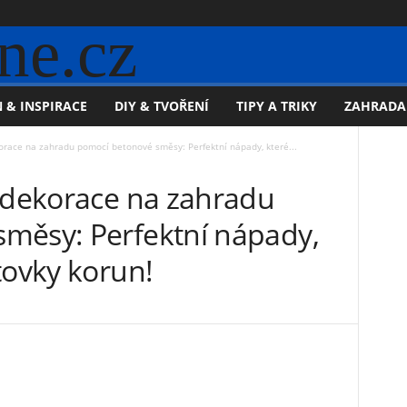
ne.cz
 & INSPIRACE
DIY & TVOŘENÍ
TIPY A TRIKY
ZAHRADA
orace na zahradu pomocí betonové směsy: Perfektní nápady, které...
é dekorace na zahradu
měsy: Perfektní nápady,
tovky korun!