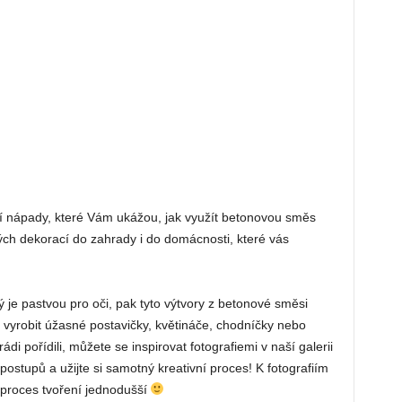
 nápady, které Vám ukážou, jak využít betonovou směs
ých dekorací do zahrady i do domácnosti, které vás
 je pastvou pro oči, pak tyto výtvory z betonové směsi
ad vyrobit úžasné postavičky, květináče, chodníčky nebo
di pořídili, můžete se inspirovat fotografiemi v naší galerii
 postupů a užijte si samotný kreativní proces! K fotografiím
 proces tvoření jednodušší