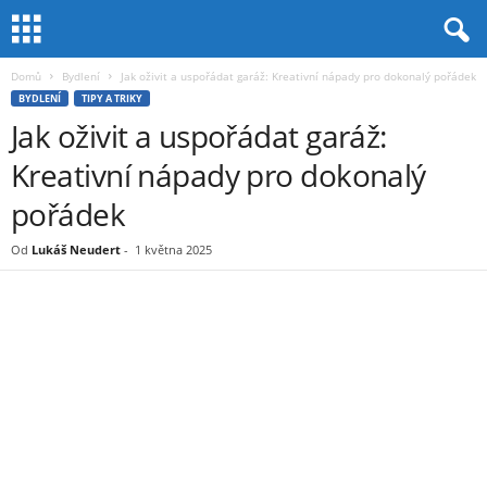
Domů
Bydlení
Jak oživit a uspořádat garáž: Kreativní nápady pro dokonalý pořádek
BYDLENÍ
TIPY A TRIKY
Jak oživit a uspořádat garáž:
Kreativní nápady pro dokonalý
pořádek
Od
Lukáš Neudert
-
1 května 2025