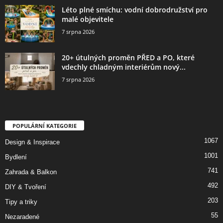
Léto plné smíchu: vodní dobrodružství pro
malé objevitele
7 srpna 2026
20+ útulných proměn PŘED a PO, které
vdechly chladným interiérům nový...
7 srpna 2026
POPULÁRNÍ KATEGORIE
1067
Design & Inspirace
1001
Bydlení
741
Zahrada & Balkon
492
DIY & Tvoření
203
Tipy a triky
55
Nezaradené