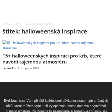
Domů
Tagy
Halloweenská inspirace
štítek: halloweenská inspirace
15+ halloweenských inspirací pro krb, které
navodí tajemnou atmosféru
Lenka B
-
2 listopadu 2025
Bydlikrasne.cz Vám přináší každodenní dávku inspirace, tipů a různých
triků, které můžete využít při vylepšování svého domova a vytváření
útulného prostoru. Používáme ty nejmodernější formáty a způsoby, jak