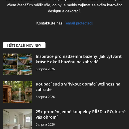
všem čtenářům sdělit vše, co by je mohlo zajímat ze světa bytového
designu a dekorací.
Kontaktujte nás:
[email protected]
JEŠTĚ DALŠÍ NOVINKY
Inspirace pro nadzemní bazény: Jak vytvořit
krásné okolí bazénu na zahradě
6 srpna 2026
Koupací sud s vířivkou: domácí wellness na
zahradě
6 srpna 2026
25+ proměn jedné koupelny PŘED a PO, které
vás ohromí
6 srpna 2026