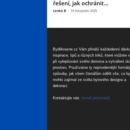
řešení, jak ochránit...
Lenka B
-
19 listopadu 2025
Bydlikrasne.cz Vám přináší každodenní dávk
inspirace, tipů a různých triků, které můžete 
při vylepšování svého domova a vytváření út
prostoru. Používáme ty nejmodernější formát
způsoby, jak všem čtenářům sdělit vše, co by
mohlo zajímat ze světa bytového designu a
dekorací.
Kontaktujte nás:
[email protected]