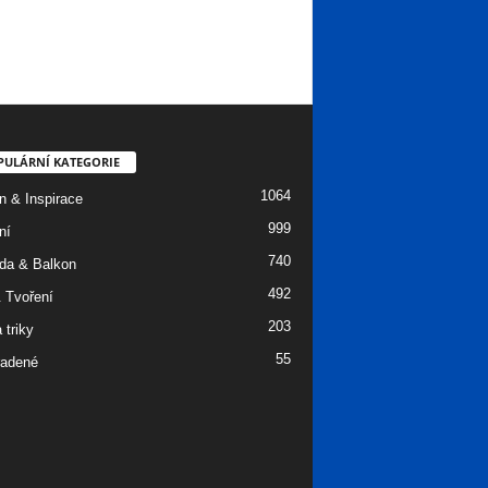
PULÁRNÍ KATEGORIE
1064
n & Inspirace
999
ní
740
da & Balkon
492
 Tvoření
203
 triky
55
adené