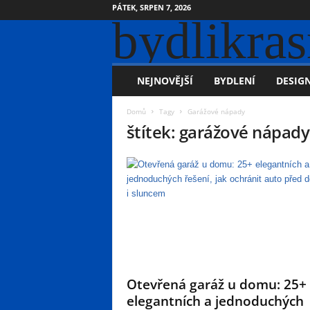
PÁTEK, SRPEN 7, 2026
bydlikras
NEJNOVĚJŠÍ
BYDLENÍ
DESIGN
Domů
Tagy
Garážové nápady
štítek: garážové nápady
Otevřená garáž u domu: 25+
elegantních a jednoduchých