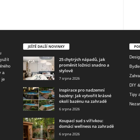
JEŠTĚ DALŠÍ NOVINKY
PO
u
Desig
25 chytrých nápadů, jak
využít
proměnit ložnici snadno a
ulného
Bydle
stylově
y a
Zahra
7 srpna 2026
 je
DIY &
Inspirace pro nadzemní
Tipy a
bazény: Jak vytvořit krásné
okolí bazénu na zahradě
Nezar
6 srpna 2026
Koupací sud s vířivkou:
domácí wellness na zahradě
6 srpna 2026