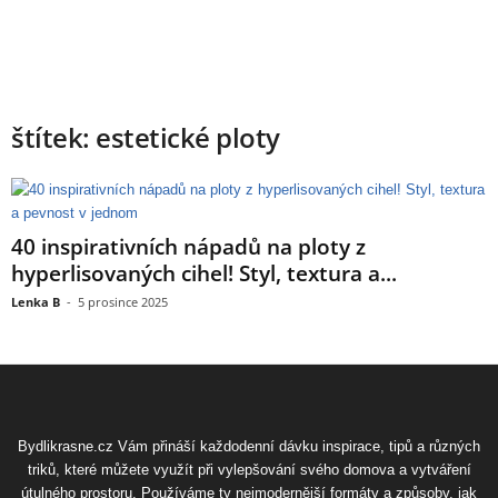
štítek: estetické ploty
40 inspirativních nápadů na ploty z
hyperlisovaných cihel! Styl, textura a...
Lenka B
-
5 prosince 2025
Bydlikrasne.cz Vám přináší každodenní dávku inspirace, tipů a různých
triků, které můžete využít při vylepšování svého domova a vytváření
útulného prostoru. Používáme ty nejmodernější formáty a způsoby, jak