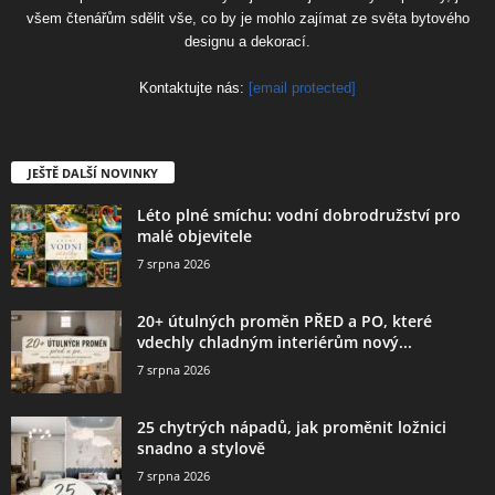
všem čtenářům sdělit vše, co by je mohlo zajímat ze světa bytového
designu a dekorací.
Kontaktujte nás:
[email protected]
JEŠTĚ DALŠÍ NOVINKY
Léto plné smíchu: vodní dobrodružství pro
malé objevitele
7 srpna 2026
20+ útulných proměn PŘED a PO, které
vdechly chladným interiérům nový...
7 srpna 2026
25 chytrých nápadů, jak proměnit ložnici
snadno a stylově
7 srpna 2026