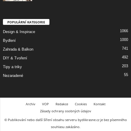
POPULÁRNÍ KATEGORIE
1066
Design & Inspirace
1000
Bydlení
741
Zahrada & Balkon
492
DIY & Tvoření
203
Tipy a triky
55
Nezaradené
Archiv
VOP
Redakce
Cookies
Kontakt
Zásady ochrany osobných údajov
© Publikování nebo další šíření obsahu serveru bydlikrasne.cz je bez písemného
souhlasu zakázáno.