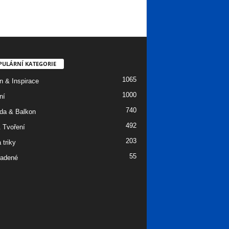
PULÁRNÍ KATEGORIE
1065
n & Inspirace
1000
ní
740
da & Balkon
492
 Tvoření
203
 triky
55
adené