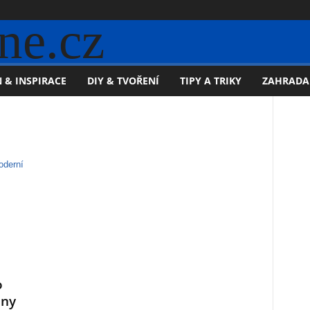
ne.cz
 & INSPIRACE
DIY & TVOŘENÍ
TIPY A TRIKY
ZAHRADA
o
uny