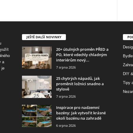
JEŠTĚ DALŠÍ NOVINKY
PO
u
Desig
20+ útulných proměn PŘED a
využít
PO, které vdechly chladným
ulného
Bydle
interiérům nový...
y a
Zahra
7 srpna 2026
 je
DIY &
25 chytrých nápadů, jak
Tipy a
proměnit ložnici snadno a
stylově
Nezar
7 srpna 2026
Inspirace pro nadzemní
bazény: Jak vytvořit krásné
okolí bazénu na zahradě
6 srpna 2026