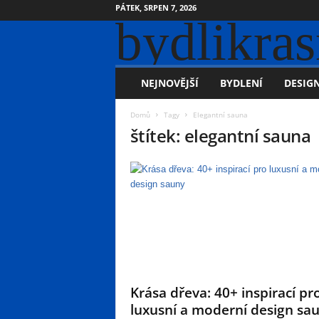
PÁTEK, SRPEN 7, 2026
bydlikras
NEJNOVĚJŠÍ
BYDLENÍ
DESIGN
Domů
Tagy
Elegantní sauna
štítek: elegantní sauna
Krása dřeva: 40+ inspirací pr
luxusní a moderní design sa