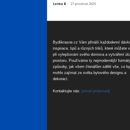
Lenka B
-
27 prosince 2025
Bydlikrasne.cz Vám přináší každodenní dávk
inspirace, tipů a různých triků, které můžete 
při vylepšování svého domova a vytváření út
prostoru. Používáme ty nejmodernější formát
způsoby, jak všem čtenářům sdělit vše, co by
mohlo zajímat ze světa bytového designu a
dekorací.
Kontaktujte nás:
[email protected]