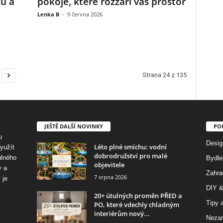
ku a
pokoje, které rozzáří váš prostor
Lenka B
-
9 června 2026
Strana 24 z 135
JEŠTĚ DALŠÍ NOVINKY
PO
u
Desig
Léto plné smíchu: vodní
využít
dobrodružství pro malé
ulného
Bydle
objevitele
y a
Zahra
7 srpna 2026
 je
DIY &
20+ útulných proměn PŘED a
Tipy a
PO, které vdechly chladným
interiérům nový...
Nezar