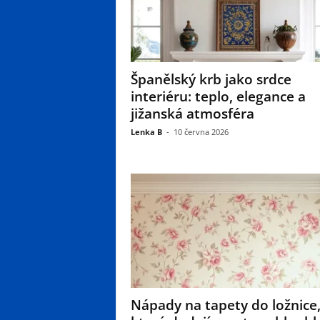
Španělský krb jako srdce
interiéru: teplo, elegance a
jižanská atmosféra
Lenka B
-
10 června 2026
Nápady na tapety do ložnice