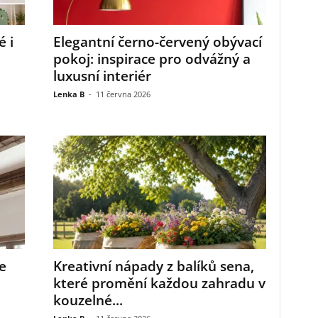
é i
Elegantní černo-červený obývací
pokoj: inspirace pro odvážný a
luxusní interiér
Lenka B
-
11 června 2026
e
Kreativní nápady z balíků sena,
které promění každou zahradu v
kouzelné...