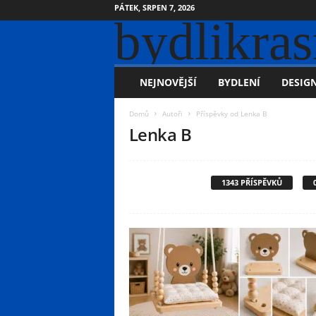
PÁTEK, SRPEN 7, 2026
bydlikras
NEJNOVĚJŠÍ
BYDLENÍ
DESIGN
Domů
Autoři
Příspěvky od Lenka B
Lenka B
1343 PŘÍSPĚVKŮ