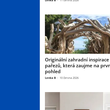
Lenka B
-
11 června 2026
Originální zahradní inspirace
pařezů, která zaujme na prvn
pohled
Lenka B
-
10 června 2026