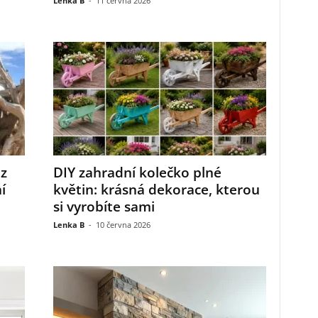
Lenka B
-
11 června 2026
 z
DIY zahradní kolečko plné
í
květin: krásná dekorace, kterou
si vyrobíte sami
Lenka B
-
10 června 2026