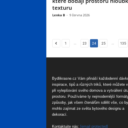
které dodají prostoru hloub
texturu
Lenka B
-
9 června 2026
...
...
1
23
24
25
135
Bydlikrasne.cz Vám přináší každodenní dávk
inspirace, tipů a různých triků, které můžete 
při vylepšování svého domova a vytváření út
prostoru. Používáme ty nejmodernější formát
způsoby, jak všem čtenářům sdělit vše, co by
mohlo zajímat ze světa bytového designu a
dekorací.
Kontaktujte nás:
[email protected]