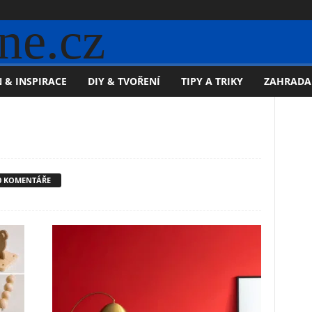
ne.cz
 & INSPIRACE
DIY & TVOŘENÍ
TIPY A TRIKY
ZAHRADA
0 KOMENTÁŘE