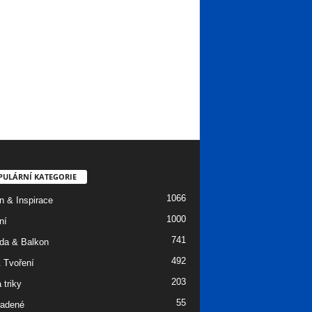
PULÁRNÍ KATEGORIE
1066
n & Inspirace
1000
ní
741
da & Balkon
492
 Tvoření
203
 triky
55
adené